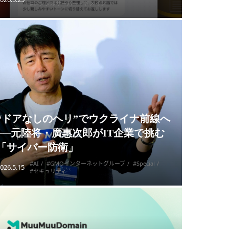
#レンタルサーバー・ドメイン
“ドアなしのヘリ”でウクライナ前線へ
──元陸将・廣惠次郎がIT企業で挑む
「サイバー防衛」
#AI
#GMOインターネットグループ
#Special
026.5.15
#セキュリティ