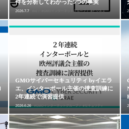
件を分析してわかった5つの事実
2026.7.7
2
ー
#AI
#GMOインターネットグループ
#ビジネス
GMOサイバーセキュリティ byイエラ
ロ
エ、インターポール主催の捜査訓練に
2年連続で演習提供
2026.6.26
2
#GMOインターネットグループ
#セキュリティ