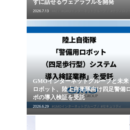
ずに話せるウェアラブルを開発
2026.7.13
#AI
#GMOインターネットグループ
#テクノロジ
GMOインターネットグループと未来
ロボット、陸上自衛隊向け四足警備
ボの導入検証を受託
2026.6.29
#GMOインターネットグループ
#セキュリティ