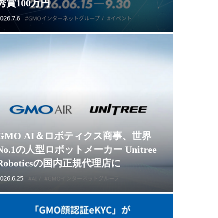
秀賞100万円
026.7.6
#GMOインターネットグループ
#イベント
GMO AI＆ロボティクス商事、世界
No.1の人型ロボットメーカー Unitree
Roboticsの国内正規代理店に
026.6.25
#AI
#GMOインターネットグループ