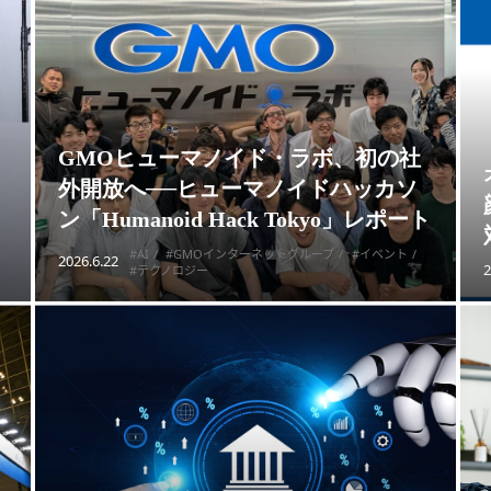
GMOヒューマノイド・ラボ、初の社
外開放へ──ヒューマノイドハッカソ
ン「Humanoid Hack Tokyo」レポート
#AI
#GMOインターネットグループ
#イベント
2026.6.22
2
#テクノロジー