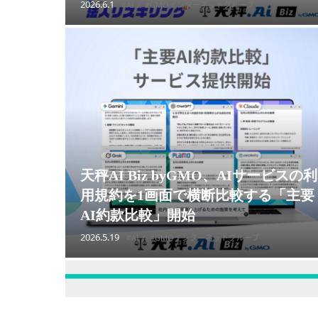
2026.6.1
#AI
#GMOインターネットグループ
天秤AI Biz byGMO、AIサービスの利
用規約を1画面で横断比較する「主要
AI約款比較」開始
2026.5.19
#AI
#GMOインターネットグループ