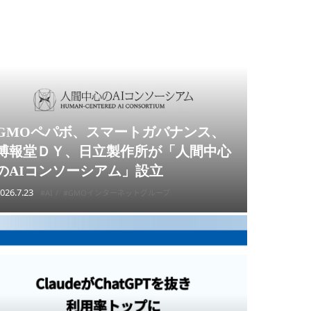
GMOペパボ、スマートガバナンス、
博報堂ＤＹ、日立製作所が「人間中心
のAIコンソーシアム」設立
026.7.23
#AI
#GMOインターネットグループ