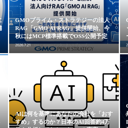
に
GMOプライム・ストラテジーの法人
舗
RAG「GMO AI RAG」提供開始、今
秋にはMCP標準搭載でOSS公開予定
2026.7.21
2
#AI
#GMOインターネットグループ
AIは何を基準にあなたの会社を「おす
さ
すめ」するのか？日本のAI回答約4万