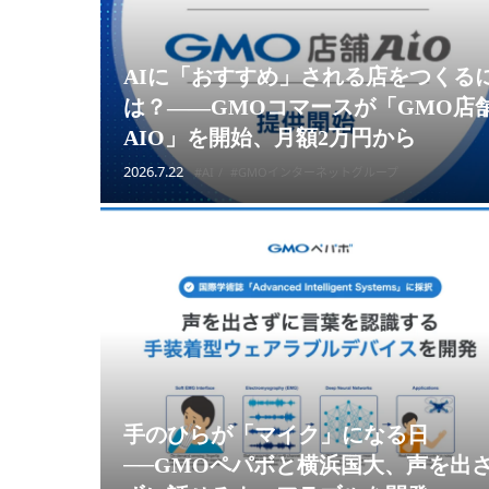
AIに「おすすめ」される店をつくる
は？——GMOコマースが「GMO店
AIO」を開始、月額2万円から
2026.7.22
#AI
#GMOインターネットグループ
手のひらが「マイク」になる日
──GMOペパボと横浜国大、声を出