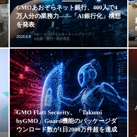
GMOあおぞらネット銀行、400人で4
万人分の業務力——「AI銀行化」構想
を発表
#AI
#GMOインターネットグループ
2026.6.8
2
#金融・銀行・暗号資産
GMO Flatt Security、「Takumi
byGMO」Guard機能のパッケージダ
ウンロード数が1日2000万件超を達成
2