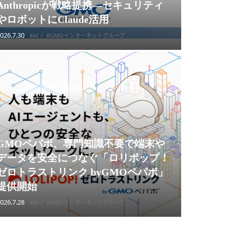
Anthropicが戦略提携—セキュリティ
やロボットにClaude活用
026.7.30
#AI
#GMOインターネットグループ
GMOペパボ、専門知識不要で端末や
データを安全につなぐ「ロリポップ！
ゼロトラストリンク byGMOペパボ」
提供開始
026.7.28
#AI
#GMOインターネットグループ