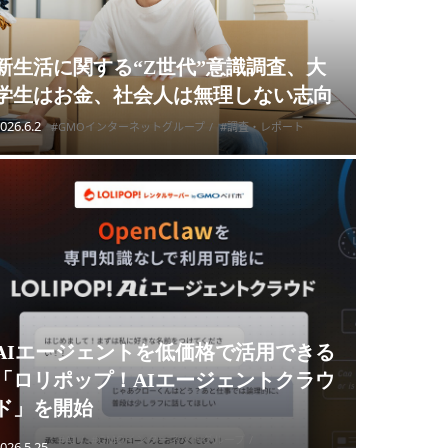
新生活に関する“Z世代”意識調査、大
学生はお金、社会人は無理しない志向
026.6.2
#GMOインターネットグループ
#調査・レポート
AIエージェントを低価格で活用できる
「ロリポップ！AIエージェントクラウ
ド」を開始
#AI
#GMOインターネットグループ
026.5.25