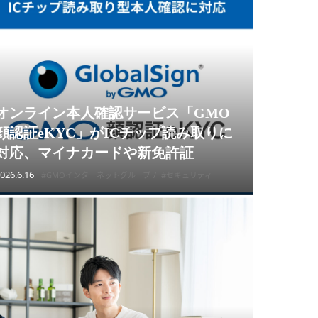
オンライン本人確認サービス「GMO
顔認証eKYC」がICチップ読み取りに
対応、マイナカードや新免許証
026.6.16
#GMOインターネットグループ
#セキュリティ