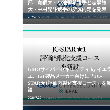
部、創価大・小池莉希選手と志學館
大・中村晃斗選手の所属内定を発表
2026.8.6
#GMOインターネットグループ
#スポーツ
#速報
GMOサイバーセキュリティ by イエ
エ、IoT製品メーカー向けに「JC-
STAR★1評価内製化支援コース」を
設
2026.7.29
#GMOインターネットグループ
#セキュリティ