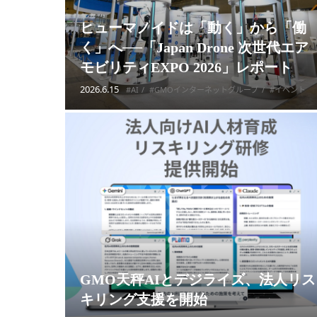
ヒューマノイドは「動く」から「働
く」へ──「Japan Drone 次世代エア
モビリティEXPO 2026」レポート
2026.6.15
#AI
#GMOインターネットグループ
#イベント
GMO天秤AIとデジライズ、法人リス
キリング支援を開始