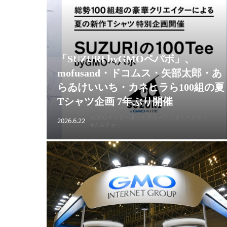
「SUZURI byGMOペパボ」、
mofusand・ドコムス・矢部太郎・あ
らゐけいいち・カネヒラら100組の夏
Tシャツ企画 7年ぶり開催
#GMOインターネットグループ
#イベント
2026.6.22
#カルチャー