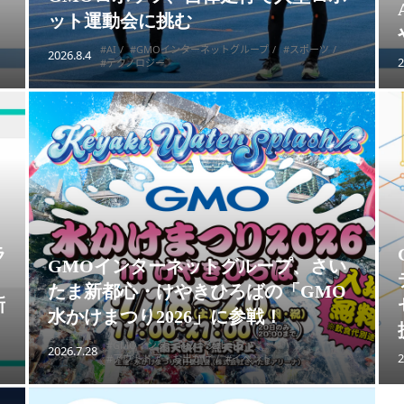
ット運動会に挑む
#AI
#GMOインターネットグループ
#スポーツ
2026.8.4
2
#テクノロジー
ラ
GMOインターネットグループ、さい
たま新都心・けやきひろばの「GMO
新
水かけまつり2026」に参戦！
#GMOインターネットグループ
2026.7.28
2
#アウトドア・お出かけ
#イベント