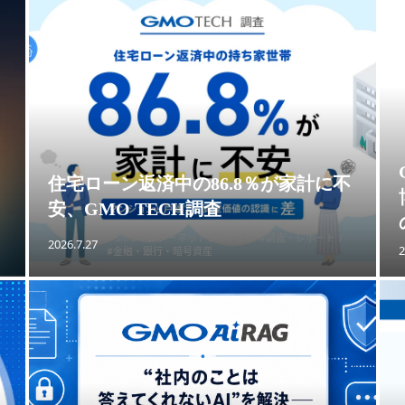
住宅ローン返済中の86.8％が家計に不
安、GMO TECH調査
#GMOインターネットグループ
#調査・レポート
2026.7.27
2
#金融・銀行・暗号資産