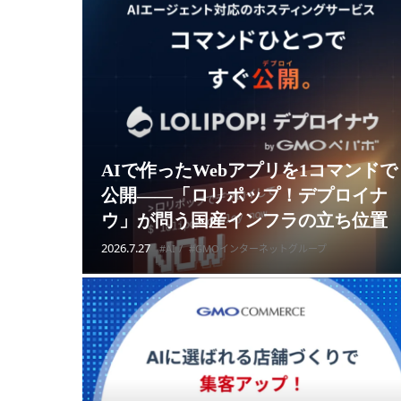
AIで作ったWebアプリを1コマンドで
公開——「ロリポップ！デプロイナ
ウ」が問う国産インフラの立ち位置
2026.7.27
#AI
#GMOインターネットグループ