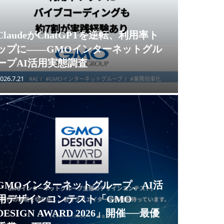
ClaudeがChatGPTを逆転、利用率ト
ップに——GMOインターネットグル
ープAI活用実態調査
026.7.21
#AI
#GMOインターネットグループ
#業務効率化
GMOインターネットグループ、AI活
用デザインコンテスト「GMO
DESIGN AWARD 2026」開催──最優