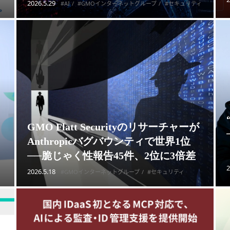
2026.5.29
#AI
#GMOインターネットグループ
#セキュリティ
GMO Flatt Securityのリサーチャーが
Anthropicバグバウンティで世界1位
──脆じゃく性報告45件、2位に3倍差
2
2026.5.18
#GMOインターネットグループ
#セキュリティ