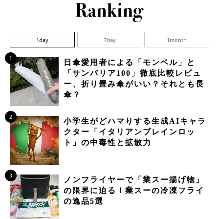
1day
7day
1month
1
日傘愛用者による「モンベル」と
「サンバリア100」徹底比較レビュ
ー、折り畳み傘がいい？それとも長
傘？
2
小学生がどハマりする生成AIキャラ
クター「イタリアンブレインロッ
ト」の中毒性と拡散力
3
ノンフライヤーで「業スー揚げ物」
の限界に迫る！業スーの冷凍フライ
の逸品5選