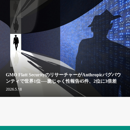
GMO Flatt SecurityのリサーチャーがAnthropicバグバウ
ンティで世界1位──脆じゃく性報告45件、2位に3倍差
2026.5.18
セキュリティキャンペーンでのバナー