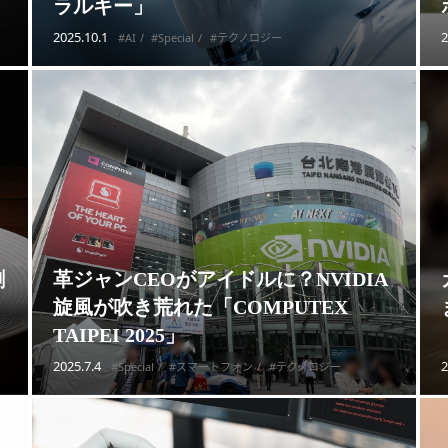
ラルキー」
2025.10.1
2
#AI
#Special
#テクノロジー
割
革ジャンCEOがアイドルに？NVIDIA
」
旋風が吹き荒れた「COMPUTEX
TAIPEI 2025」
2025.7.4
2
#Special
#スマートフォン
#テクノロジー