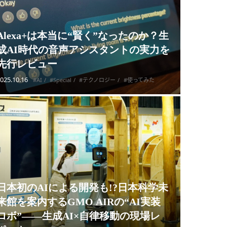
Alexa+は本当に“賢く”なったのか？生
成AI時代の音声アシスタントの実力を
先行レビュー
025.10.16
#AI
#Special
#テクノロジー
#使ってみた
日本初のAIによる開発も!?日本科学未
来館を案内するGMO AIRの“AI実装
ロボ”——生成AI×自律移動の現場レ