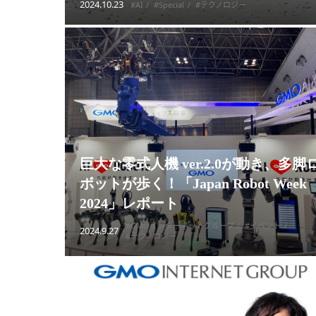
2024.10.23
#AI
#Special
#テクノロジー
巨大な零式人機 ver.2.0が動き、多脚
ボットが歩く！「Japan Robot Week
2024」レポート
#GMOインターネットグループ
#イベント
2024.9.27
#テクノロジー