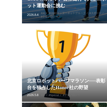
ット運動会に挑む
#AI
#GMOインターネットグループ
#スポーツ
2026.8.4
#テクノロジー
北京ロボットハーフマラソン──表彰
台を独占したHonor社の野望
2026.5.8
#AI
#Special
#テクノロジー