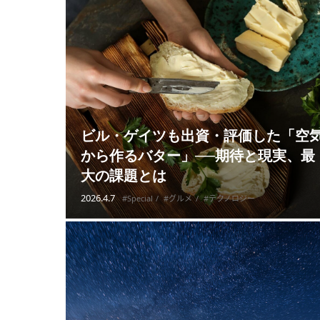
ビル・ゲイツも出資・評価した「空
から作るバター」──期待と現実、最
大の課題とは
2026.4.7
#Special
#グルメ
#テクノロジー