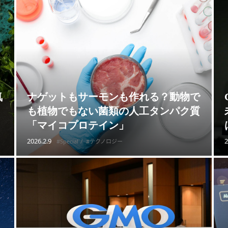
気
ナゲットもサーモンも作れる？動物で
も植物でもない菌類の人工タンパク質
「マイコプロテイン」
2026.2.9
2
#Special
#テクノロジー