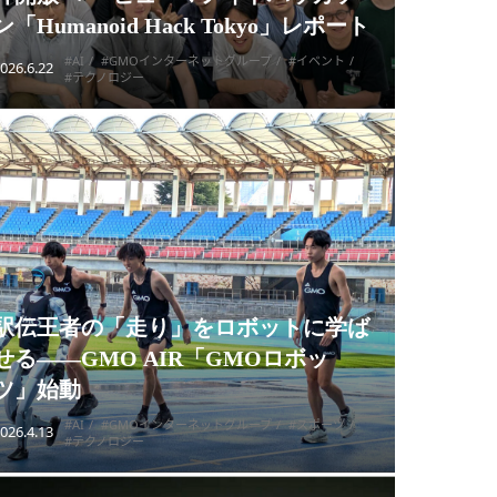
ン「Humanoid Hack Tokyo」レポート
#AI
#GMOインターネットグループ
#イベント
026.6.22
#テクノロジー
駅伝王者の「走り」をロボットに学ば
せる——GMO AIR「GMOロボッ
ツ」始動
#AI
#GMOインターネットグループ
#スポーツ
026.4.13
#テクノロジー