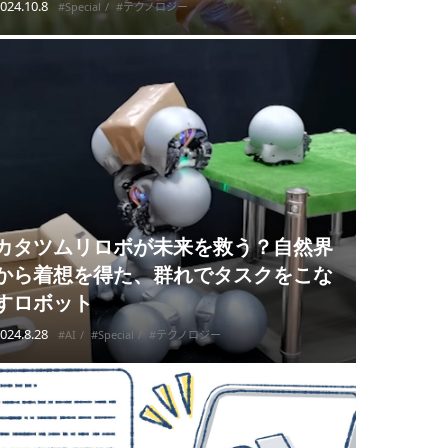
024.10.8
#Special
#テクノロジー
カタツムリロボが未来を救う？自然界
から着想を得た、群れでタスクをこな
すロボット
024.8.28
#AI
#Special
#テクノロジー