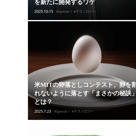
を新たに開発するワケ
2025.10.15
#Special
#テクノロジー
米MITの卵落としコンテスト、卵を
れないように落とす「まさかの秘訣
とは？
2025.7.23
#Special
#テクノロジー