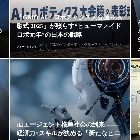
「GMO AI・ロボティクス大会議＆表
イ
彰式 2025」が照らす“ヒューマノイド
の
ロボ元年”の日本の戦略
#AI
#GMOインターネットグループ
#イベント
2025.10.23
2
#テクノロジー
AIエージェント格差社会の到来 ——
」
経済力×スキルが決める「新たなヒエ