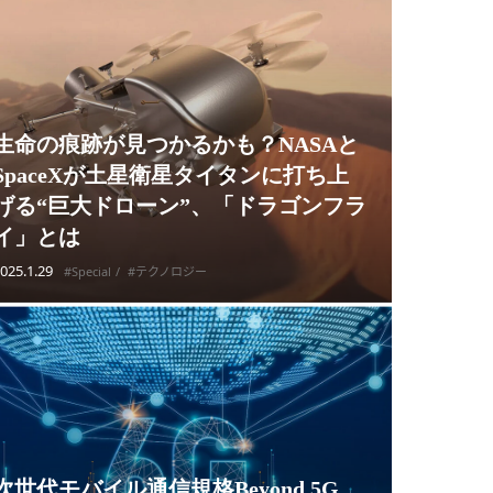
生命の痕跡が見つかるかも？NASAと
SpaceXが土星衛星タイタンに打ち上
げる“巨大ドローン”、「ドラゴンフラ
イ」とは
025.1.29
#Special
#テクノロジー
次世代モバイル通信規格Beyond 5G