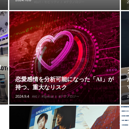
2
#IoT・モビリティ
#テクノロジー
ロ
恋愛感情を分析可能になった「AI」が
持つ、重大なリスク
2024.9.4
2
#AI
#Special
#テクノロジー