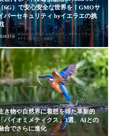
（6G）で安心安全な世界を！GMOサ
イバーセキュリティ byイエラエの挑
戦
#GMOインターネットグループ
#セキュリティ
024.11.6
#テクノロジー
#通信
生き物や自然界に着想を得た革新的
「バイオミメティクス」3選、AIとの
融合でさらに進化