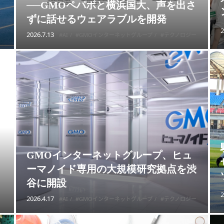
──GMOペパボと横浜国大、声を出さ
ずに話せるウェアラブルを開発
2
2026.7.13
#AI
#GMOインターネットグループ
#テクノロジー
GMOインターネットグループ、ヒュ
ーマノイド専用の大規模研究拠点を渋
谷に開設
2
2026.4.17
#AI
#GMOインターネットグループ
#テクノロジー