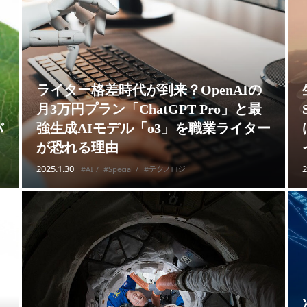
ライター格差時代が到来？OpenAIの
月3万円プラン「ChatGPT Pro」と最
バ
強生成AIモデル「o3」を職業ライター
が恐れる理由
2025.1.30
2
#AI
#Special
#テクノロジー