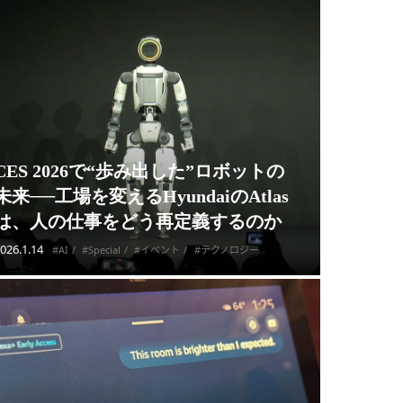
CES 2026で“歩み出した”ロボットの
未来──工場を変えるHyundaiのAtlas
は、人の仕事をどう再定義するのか
026.1.14
#AI
#Special
#イベント
#テクノロジー