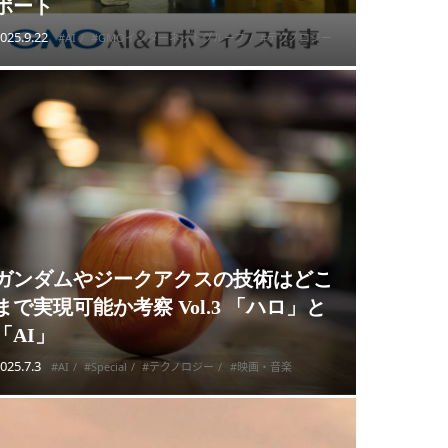
ポート
025.9.22
#AI
#GMOインターネットグループ
#テクノロジー
ガンダムやジークアクスの技術はどこ
まで実現可能か考察 Vol.3 「ハロ」と
「AI」
025.7.3
#AI
#Special
#テクノロジー
#映画・音楽