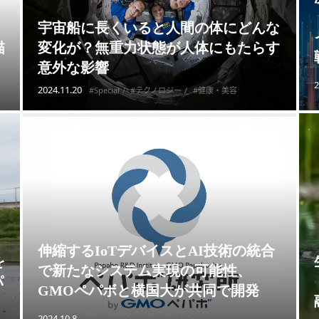
宇宙船に長くいると人間の体にどんな
描
変化が？無重力状態が人体にもたらす
意外な影響
2
2024.11.20
#Special
#テクノロジー
#健康・美容
伸縮するIoTデバイスとAI技術の統合
を
で新たなシステム実現の可能性、
パ
GMOペパボと横国大が共同で開発
#AI
#GMOインターネットグループ
2024.10.8