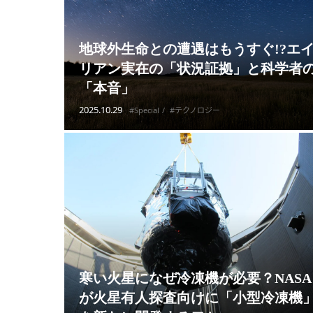
地球外生命との遭遇はもうすぐ!?エ
リアン実在の「状況証拠」と科学者
「本音」
2025.10.29
#Special
#テクノロジー
寒い火星になぜ冷凍機が必要？NASA
が火星有人探査向けに「小型冷凍機