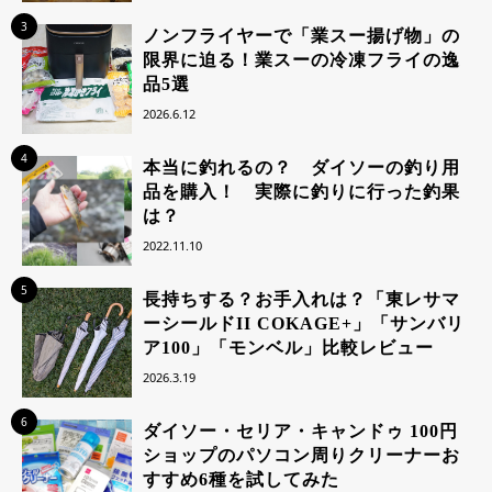
3
ノンフライヤーで「業スー揚げ物」の
限界に迫る！業スーの冷凍フライの逸
品5選
2026.6.12
4
本当に釣れるの？ ダイソーの釣り用
品を購入！ 実際に釣りに行った釣果
は？
2022.11.10
5
長持ちする？お手入れは？「東レサマ
ーシールドII COKAGE+」「サンバリ
ア100」「モンベル」比較レビュー
2026.3.19
6
ダイソー・セリア・キャンドゥ 100円
ショップのパソコン周りクリーナーお
すすめ6種を試してみた