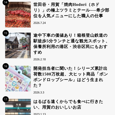
14
世田谷・用賀「焼肉Hodori（ホド
リ）」の極上ツラミとテール──希少部
位を人気メニューにした職人の仕事
2026.7.24
15
途中下車の価値あり！箱根登山鉄道の
駅徒歩5分ランチと通な観光スポット、
保養所利用の港区・渋谷区民にもおす
すめ
2026.2.18
16
開発担当者に聞いた！シリーズ累計出
荷数1500万枚超、大ヒット商品「ボン
ボンドロップシール」はどう生まれ
た？
2026.3.3
17
はるばる遠くからでも食べに行きた
い、用賀のおいしいお店
2023.1.13