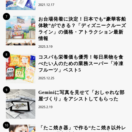
2021.12.17
7
お台場発着に決定！日本でも“豪華客船
体験”ができる？「ディズニークルーズ
ライン」の価格・アトラクション最新
情報
2025.3.19
8
コスパも栄養価も優秀！毎日果物を食
べたい人のための業務スーパー「冷凍
フルーツ」ベスト5
2025.12.25
9
Geminiに写真を見せて「おしゃれな部
屋づくり」をアシストしてもらった
2025.2.19
10
「たこ焼き器」で作る“たこ焼き以外レ