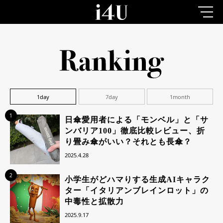
1day
7day
1month
1
日傘愛用者による「モンベル」と「サ
ンバリア100」徹底比較レビュー、折
り畳み傘がいい？それとも長傘？
2025.4.28
2
小学生がどハマりする生成AIキャラク
ター「イタリアンブレインロット」の
中毒性と拡散力
2025.9.17