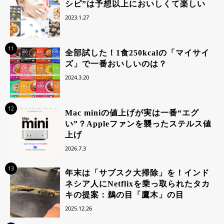
シピ”は予想以上においしくて楽しい
2023.1.27
11
全部試した！1食250kcalの「マイサイ
ズ」で一番おいしいのは？
2024.3.20
12
Mac miniの値上げが実は一番“エグ
い”？Appleファンを襲ったステルス値
上げ
2026.7.3
13
年末は「サブスク大掃除」を！インド
ネシア人にNetflixを乗っ取られたタカ
キの提案：鵜の目「鷹木」の目
2025.12.26