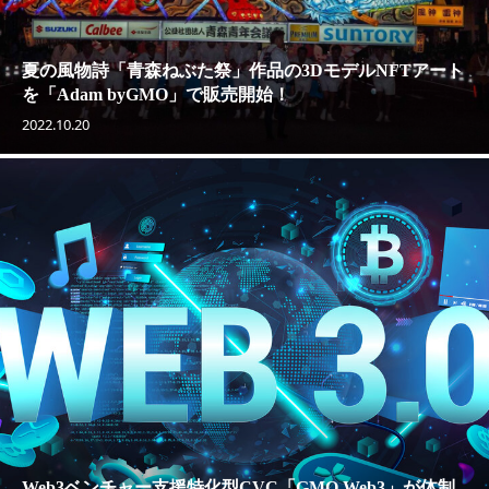
夏の風物詩「青森ねぶた祭」作品の3DモデルNFTアート
を「Adam byGMO」で販売開始！
2022.10.20
Web3ベンチャー支援特化型CVC「GMO Web3」が体制