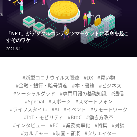
「NFT」がデジタルコンテンツマーケットに革命を起こ
すそのワケ
2021.6.11
#新型コロナウイルス関連
#DX
#買い物
#金融・銀行・暗号資産
#本・書籍
#ビジネス
#ソーシャルグッド
#専門用語の基礎知識
#通信
#Special
#スポーツ
#スマートフォン
#ライフスタイル
#AI
#イベント
#リモートワーク
#IoT・モビリティ
#BtoC
#働き方改革
#インタビュー
#EC
#業務効率化
#特集
#対談
#カルチャー
#映画・音楽
#クリエイター