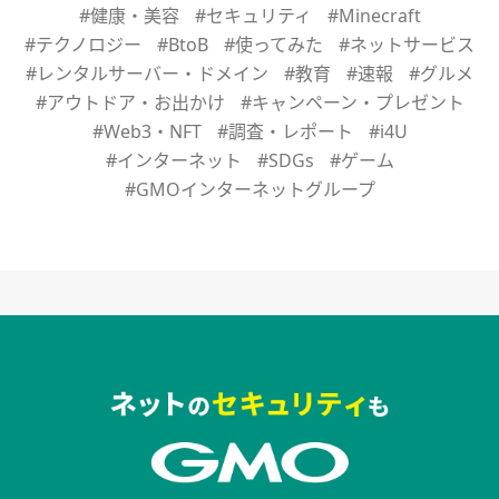
#健康・美容
#セキュリティ
#Minecraft
#テクノロジー
#BtoB
#使ってみた
#ネットサービス
#レンタルサーバー・ドメイン
#教育
#速報
#グルメ
#アウトドア・お出かけ
#キャンペーン・プレゼント
#Web3・NFT
#調査・レポート
#i4U
#インターネット
#SDGs
#ゲーム
#GMOインターネットグループ
セキュリティキャンペーンでのバナー