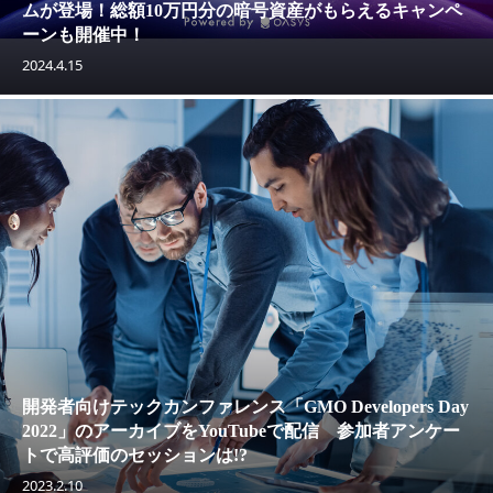
ムが登場！総額10万円分の暗号資産がもらえるキャンペ
ーンも開催中！
2024.4.15
開発者向けテックカンファレンス「GMO Developers Day
2022」のアーカイブをYouTubeで配信 参加者アンケー
トで高評価のセッションは!?
2023.2.10