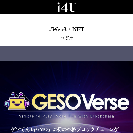
#Web3・NFT
20
記事
「ゲソてん byGMO」に初の本格ブロックチェーンゲー