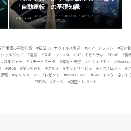
「自動運転」の基礎知識
#IoT・モビリティ
#Special
#テクノロジー
2021.7.21
#専門用語の基礎知識
専門用語の基礎知識
#新型コロナウイルス関連
#スマートフォン
#買い
ーシャルグッド
#通信
#スポーツ
#AI
#IoT・モビリティ
#BtoC
#働
#カルチャー
#リモートワーク
#健康・美容
#セキュリティ
#Minecraf
育
#BtoB
#使ってみた
#グルメ
#ネットサービス
#テクノロジー
#
#速報
#キャンペーン・プレゼント
#Web3・NFT
#GMOインターネット
#SDGs
#ゲーム
#調査・レポート