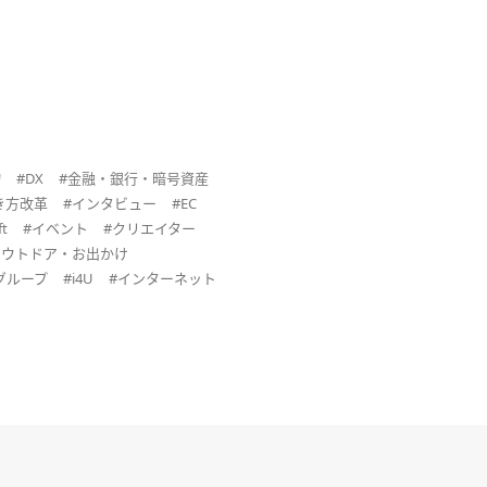
物
#DX
#金融・銀行・暗号資産
き方改革
#インタビュー
#EC
t
#イベント
#クリエイター
アウトドア・お出かけ
グループ
#i4U
#インターネット