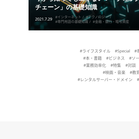
チェーン」の基礎知識
#インターネット
#テクノロジー
2021.7.29
#専門用語の基礎知識
#金融・銀行・暗号資産
#ライフスタイル
#Special
#
#本・書籍
#ビジネス
#ソ
#業務効率化
#特集
#対談
#映画・音楽
#教
#レンタルサーバー・ドメイン