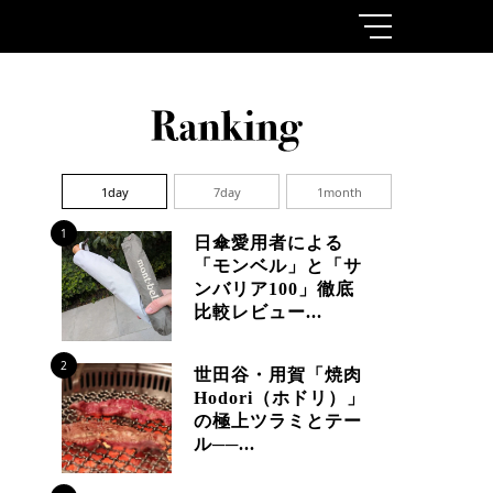
1day
7day
1month
1
日傘愛用者による
「モンベル」と「サ
ンバリア100」徹底
比較レビュー...
2
世田谷・用賀「焼肉
Hodori（ホドリ）」
の極上ツラミとテー
ル──...