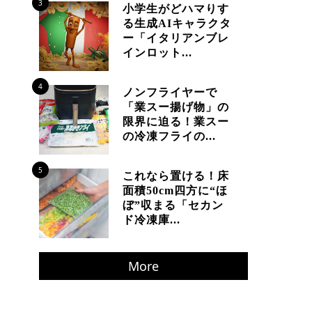
3
小学生がどハマりす
る生成AIキャラクタ
ー「イタリアンブレ
インロット...
4
ノンフライヤーで
「業スー揚げ物」の
限界に迫る！業スー
の冷凍フライの...
5
これなら置ける！床
面積50cm四方に“ほ
ぼ”収まる「セカン
ド冷凍庫...
More