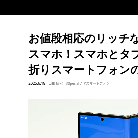
お値段相応のリッチな
スマホ！スマホとタ
折りスマートフォン
2025.6.18
山根 康宏
#Special
#スマートフォン