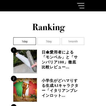
1day
7day
1month
1
日傘愛用者による
「モンベル」と「サ
ンバリア100」徹底
比較レビュー...
2
小学生がどハマりす
る生成AIキャラクタ
ー「イタリアンブレ
インロット...