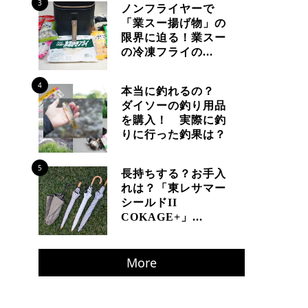
3
ノンフライヤーで
「業スー揚げ物」の
限界に迫る！業スー
の冷凍フライの...
4
本当に釣れるの？
ダイソーの釣り用品
を購入！ 実際に釣
りに行った釣果は？
5
長持ちする？お手入
れは？「東レサマー
シールドII
COKAGE+」...
More