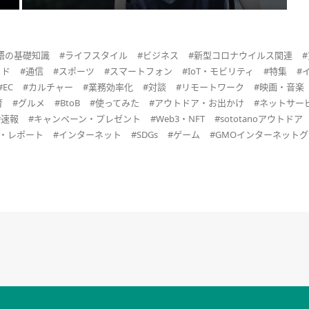
語の基礎知識
#ライフスタイル
#ビジネス
#新型コロナウイルス関連
ッド
#通信
#スポーツ
#スマートフォン
#IoT・モビリティ
#特集
#
#EC
#カルチャー
#業務効率化
#対談
#リモートワーク
#映画・音楽
育
#グルメ
#BtoB
#使ってみた
#アウトドア・お出かけ
#ネットサー
#速報
#キャンペーン・プレゼント
#Web3・NFT
#sototanoアウトドア
査・レポート
#インターネット
#SDGs
#ゲーム
#GMOインターネット