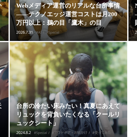
か
Webメディア運営のリアルな台所事情
——テクノエッジ運営コストは月200
万円以上：鵜の目「鷹木」の目
2026.7.31
2
#AI
#Special
天
台所の冷たい床みたい！真夏にあえて
ジ
リュックを背負いたくなる「クールリ
ュックシート」
2024.8.2
#Special
#アウトドア・お出かけ
#使ってみた