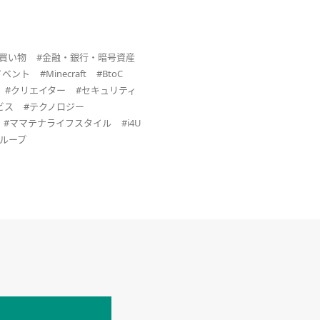
#買い物
#金融・銀行・暗号資産
イベント
#Minecraft
#BtoC
#クリエイター
#セキュリティ
ビス
#テクノロジー
#ママテナライフスタイル
#i4U
グループ