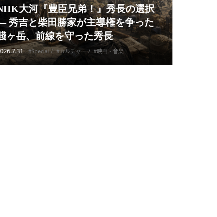
NHK大河『豊臣兄弟！』秀長の選択
— 秀吉と柴田勝家が主導権を争った
賤ヶ岳、前線を守った秀長
026.7.31
#Special
#カルチャー
#映画・音楽