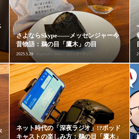
多
：
さよならSkype——メッセンジャー今
昔物語：鵜の目「鷹木」の目
2025.5.29
2
#Special
#i4U
#インターネット
ネット時代の「深夜ラジオ」!?ポッド
が
キャストの楽しみ方：鵜の目「鷹木」