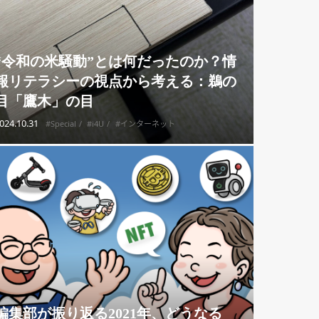
“令和の米騒動”とは何だったのか？情
報リテラシーの視点から考える：鵜の
目「鷹木」の目
024.10.31
#Special
#i4U
#インターネット
編集部が振り返る2021年、どうなる