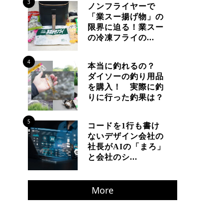
3
ノンフライヤーで
「業スー揚げ物」の
限界に迫る！業スー
の冷凍フライの...
4
本当に釣れるの？
ダイソーの釣り用品
を購入！ 実際に釣
りに行った釣果は？
5
コードを1行も書け
ないデザイン会社の
社長がAIの「まろ」
と会社のシ...
More