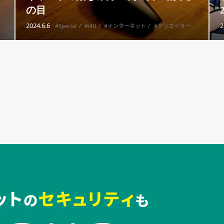
の目
2024.6.6
2
#Special
#i4U
#インターネット
#クリエイター