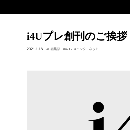
i4Uプレ創刊のご挨拶
2021.1.18
i4U編集部
#i4U
#インターネット