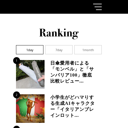
1day
7day
1month
1
日傘愛用者による
「モンベル」と「サ
ンバリア100」徹底
比較レビュー...
2
小学生がどハマりす
る生成AIキャラクタ
ー「イタリアンブレ
インロット...