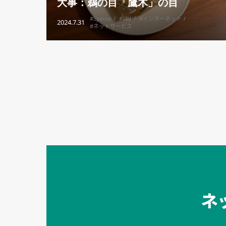
大事：鵜の目「鷹木」の目
#Special
#i4U
#インターネット
2024.7.31
#ネットサービス
セキュリティキャンペーンでのバナー