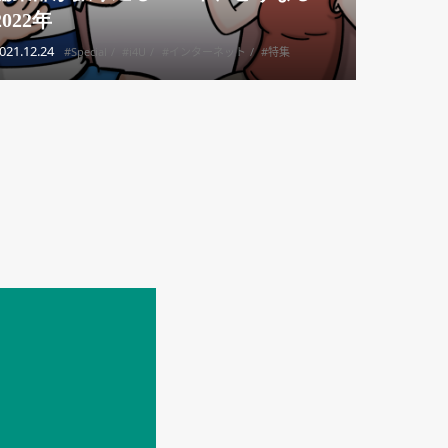
2022年
021.12.24
#Special
#i4U
#インターネット
#特集