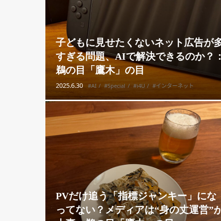
子どもに見せたくないネット広告が
すぎる問題、AIで解決できるのか？
鵜の目「鷹木」の目
2025.6.30
#AI
#Special
#i4U
#インターネット
PVだけ追う「指標ジャンキー」にな
ってない？メディアは“身の丈運営”