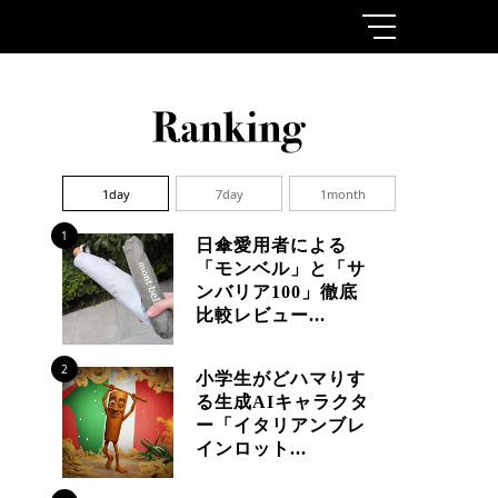
1day
7day
1month
1
日傘愛用者による
「モンベル」と「サ
ンバリア100」徹底
比較レビュー...
2
小学生がどハマりす
る生成AIキャラクタ
ー「イタリアンブレ
インロット...