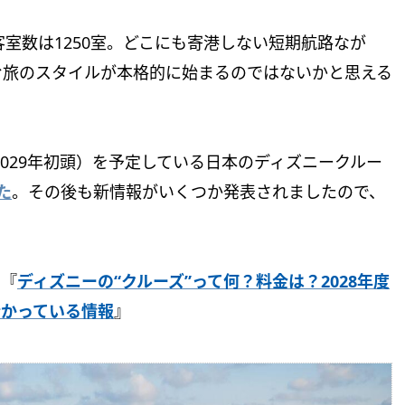
客室数は1250室。どこにも寄港しない短期航路なが
む旅のスタイルが本格的に始まるのではないかと思える
2029年初頭）を予定している日本のディズニークルー
た
。その後も新情報がいくつか発表されましたので、
：『
ディズニーの“クルーズ”って何？料金は？2028年度
分かっている情報
』