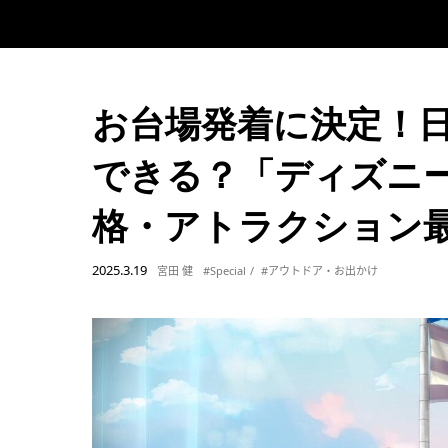
お台場発着に決定！日
できる？「ディズニ
格・アトラクション
2025.3.19
宮田 健
#Special
#アウトドア・お出かけ