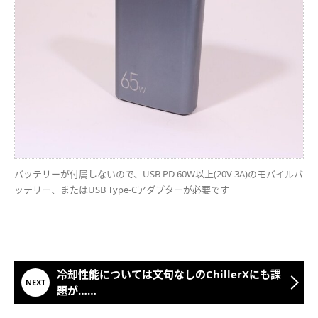
バッテリーが付属しないので、USB PD 60W以上(20V 3A)のモバイルバ
ッテリー、またはUSB Type-Cアダプターが必要です
冷却性能については文句なしのChillerXにも課
題が……