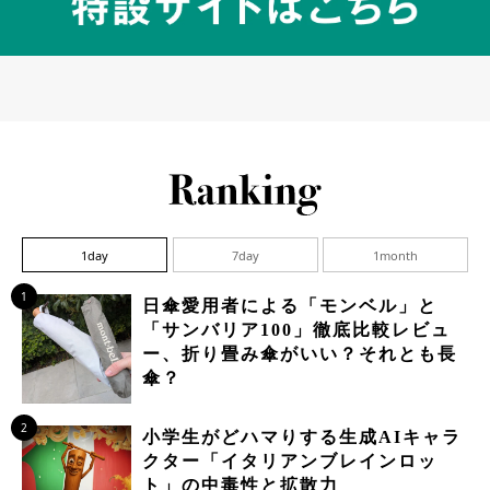
1day
7day
1month
1
日傘愛用者による「モンベル」と
「サンバリア100」徹底比較レビュ
ー、折り畳み傘がいい？それとも長
傘？
2
小学生がどハマりする生成AIキャラ
クター「イタリアンブレインロッ
ト」の中毒性と拡散力