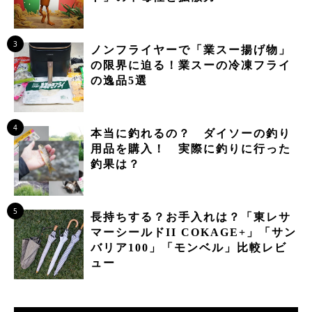
3
ノンフライヤーで「業スー揚げ物」
の限界に迫る！業スーの冷凍フライ
の逸品5選
4
本当に釣れるの？ ダイソーの釣り
用品を購入！ 実際に釣りに行った
釣果は？
5
長持ちする？お手入れは？「東レサ
マーシールドII COKAGE+」「サン
バリア100」「モンベル」比較レビ
ュー