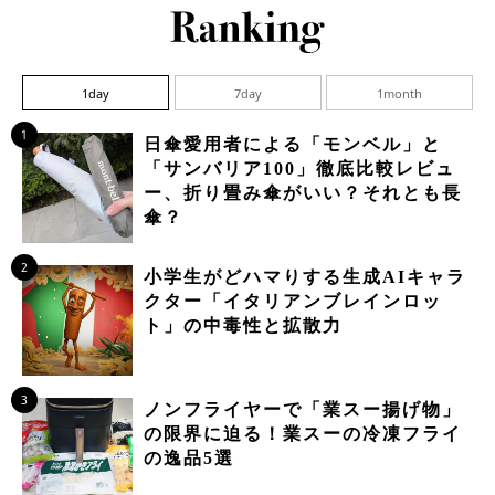
1day
7day
1month
1
日傘愛用者による「モンベル」と
「サンバリア100」徹底比較レビュ
ー、折り畳み傘がいい？それとも長
傘？
2
小学生がどハマりする生成AIキャラ
クター「イタリアンブレインロッ
ト」の中毒性と拡散力
3
ノンフライヤーで「業スー揚げ物」
の限界に迫る！業スーの冷凍フライ
の逸品5選