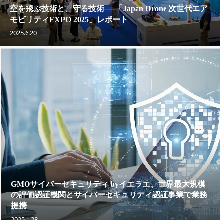
空を飛ぶ技術と、守る技術──「Japan Drone 次世代エア
モビリティEXPO 2025」レポート
2025.6.20
GMOサイバーセキュリティ byイエラエ、世界最大規模
の評価認証機関とサイバーセキュリティ認証事業で業務
提携
2025.1.28