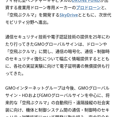
ティ特化型ベンチャーキャピタルの
DRONE FUND
が出
資する産業用ドローン専用メーカーの
プロドローン
と、
「空飛ぶクルマ」を開発する
SkyDrive
とともに、次世代
モビリティ分野へ進出。
通信セキュリティ技術や電子認証技術の提供を25年にわ
たり行ってきたGMOグローバルサインは、ドローンや
「空飛ぶクルマ」に関し、通信の暗号化、通信・制御時
のセキュリティ強化について幅広く情報提供するととも
に、各社の実証実験に向けて電子証明書の無償提供も行
ってきた。
GMOインターネットグループは今後、GMOグローバル
サイン・HDおよびGMOグローバルサインを中心に、将
来的な「空飛ぶクルマ」の自動飛行・遠隔操縦の社会実
装に向け、機体と制御システム間の通信・制御時のセキ