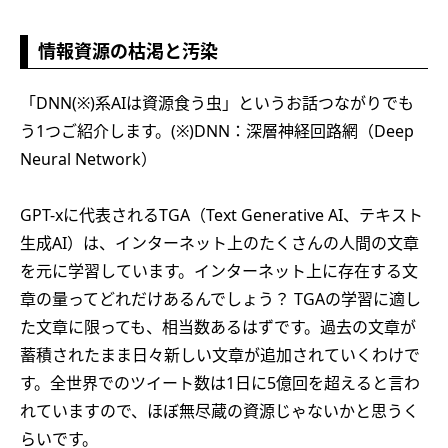
情報資源の枯渇と汚染
「DNN(※)系AIは資源食う虫」というお話つながりでも
う1つご紹介します。(※)DNN：深層神経回路網（Deep
Neural Network）
GPT-xに代表されるTGA（Text Generative AI、テキスト
生成AI）は、インターネット上のたくさんの人間の文章
を元に学習しています。インターネット上に存在する文
章の量ってどれだけあるんでしょう？ TGAの学習に適し
た文章に限っても、相当数あるはずです。過去の文章が
蓄積されたまま日々新しい文章が追加されていくわけで
す。全世界でのツイート数は1日に5億回を超えると言わ
れていますので、ほぼ無尽蔵の資源じゃないかと思うく
らいです。