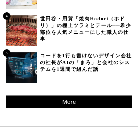
4
世田谷・用賀「焼肉Hodori（ホド
リ）」の極上ツラミとテール──希少
部位を人気メニューにした職人の仕
事
5
コードを1行も書けないデザイン会社
の社長がAIの「まろ」と会社のシス
テムを1週間で組んだ話
More