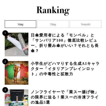
1day
7day
1month
1
日傘愛用者による「モンベル」と
「サンバリア100」徹底比較レビュ
ー、折り畳み傘がいい？それとも長
傘？
2
小学生がどハマりする生成AIキャラ
クター「イタリアンブレインロッ
ト」の中毒性と拡散力
3
ノンフライヤーで「業スー揚げ物」
の限界に迫る！業スーの冷凍フライ
の逸品5選