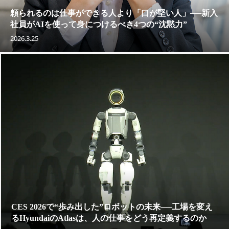
頼られるのは仕事ができる人より「口が堅い人」──新入
社員がAIを使って身につけるべき4つの“沈黙力”
2026.3.25
CES 2026で“歩み出した”ロボットの未来──工場を変え
るHyundaiのAtlasは、人の仕事をどう再定義するのか