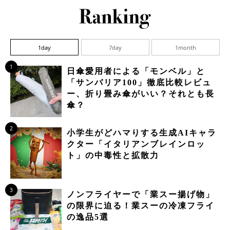
1day
7day
1month
1
日傘愛用者による「モンベル」と
「サンバリア100」徹底比較レビュ
ー、折り畳み傘がいい？それとも長
傘？
2
小学生がどハマりする生成AIキャラ
クター「イタリアンブレインロッ
ト」の中毒性と拡散力
3
ノンフライヤーで「業スー揚げ物」
の限界に迫る！業スーの冷凍フライ
の逸品5選