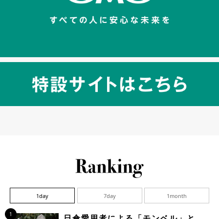
1day
7day
1month
1
日傘愛用者による「モンベル」と