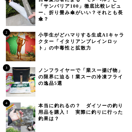
「サンバリア100」徹底比較レビュ
ー、折り畳み傘がいい？それとも長
傘？
2
小学生がどハマりする生成AIキャラ
クター「イタリアンブレインロッ
ト」の中毒性と拡散力
3
ノンフライヤーで「業スー揚げ物」
の限界に迫る！業スーの冷凍フライ
の逸品5選
4
本当に釣れるの？ ダイソーの釣り
用品を購入！ 実際に釣りに行った
釣果は？