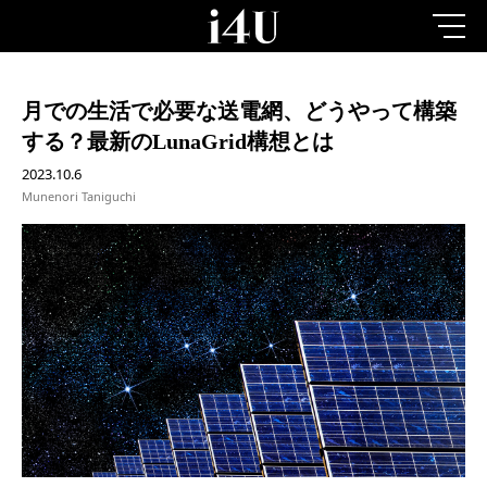
月での生活で必要な送電網、どうやって構築
する？最新のLunaGrid構想とは
2023.10.6
Munenori Taniguchi