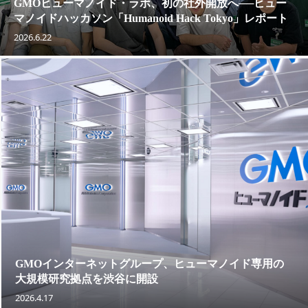
GMOヒューマノイド・ラボ、初の社外開放へ──ヒュー
マノイドハッカソン「Humanoid Hack Tokyo」レポート
2026.6.22
GMOインターネットグループ、ヒューマノイド専用の
大規模研究拠点を渋谷に開設
2026.4.17