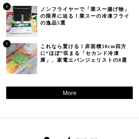
4
ノンフライヤーで「業スー揚げ物」
の限界に迫る！業スーの冷凍フライ
の逸品5選
5
これなら置ける！床面積50cm四方
に“ほぼ”収まる「セカンド冷凍
庫」、家電エバンジェリストの8選
More