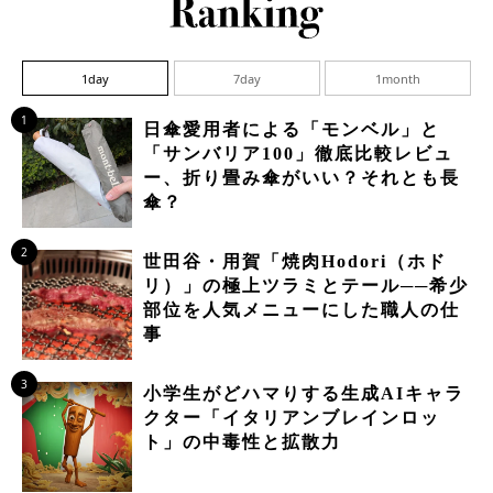
1day
7day
1month
1
日傘愛用者による「モンベル」と
「サンバリア100」徹底比較レビュ
ー、折り畳み傘がいい？それとも長
傘？
2
世田谷・用賀「焼肉Hodori（ホド
リ）」の極上ツラミとテール──希少
部位を人気メニューにした職人の仕
事
3
小学生がどハマりする生成AIキャラ
クター「イタリアンブレインロッ
ト」の中毒性と拡散力