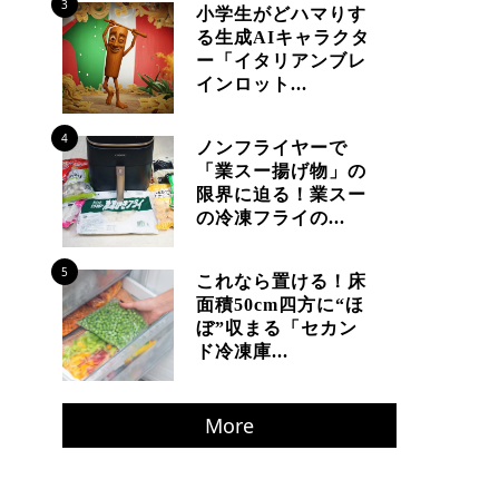
3
小学生がどハマりす
る生成AIキャラクタ
ー「イタリアンブレ
インロット...
4
ノンフライヤーで
「業スー揚げ物」の
限界に迫る！業スー
の冷凍フライの...
5
これなら置ける！床
面積50cm四方に“ほ
ぼ”収まる「セカン
ド冷凍庫...
More