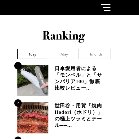
1day
7day
1month
1
日傘愛用者による
「モンベル」と「サ
ンバリア100」徹底
比較レビュー...
2
世田谷・用賀「焼肉
Hodori（ホドリ）」
の極上ツラミとテー
ル──...