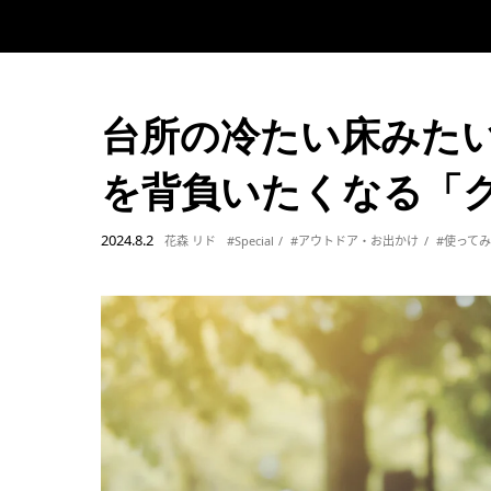
台所の冷たい床みた
を背負いたくなる「
2024.8.2
花森 リド
#Special
#アウトドア・お出かけ
#使って