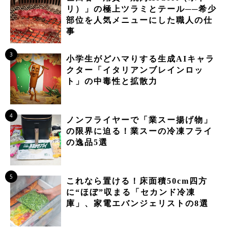
リ）」の極上ツラミとテール──希少
部位を人気メニューにした職人の仕
事
3
小学生がどハマりする生成AIキャラ
クター「イタリアンブレインロッ
ト」の中毒性と拡散力
4
ノンフライヤーで「業スー揚げ物」
の限界に迫る！業スーの冷凍フライ
の逸品5選
5
これなら置ける！床面積50cm四方
に“ほぼ”収まる「セカンド冷凍
庫」、家電エバンジェリストの8選