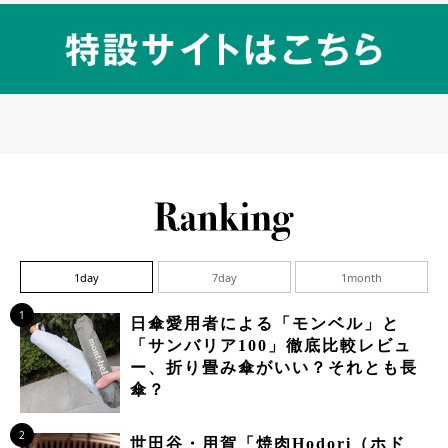
1day
7day
1month
1
日傘愛用者による「モンベル」と
「サンバリア100」徹底比較レビュ
ー、折り畳み傘がいい？それとも長
傘？
2
世田谷・用賀「焼肉Hodori（ホド