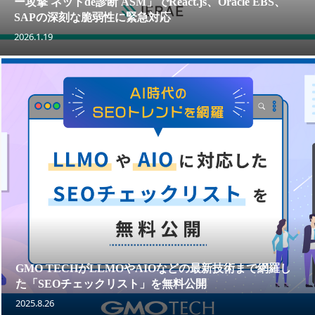
ー攻撃 ネットde診断 ASM」でReact.js、Oracle EBS、
SAPの深刻な脆弱性に緊急対応
2026.1.19
GMO TECHがLLMOやAIOなどの最新技術まで網羅し
た「SEOチェックリスト」を無料公開
2025.8.26