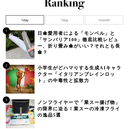
1day
7day
1month
1
日傘愛用者による「モンベル」と
「サンバリア100」徹底比較レビュ
ー、折り畳み傘がいい？それとも長
傘？
2
小学生がどハマりする生成AIキャラ
クター「イタリアンブレインロッ
ト」の中毒性と拡散力
3
ノンフライヤーで「業スー揚げ物」
の限界に迫る！業スーの冷凍フライ
の逸品5選