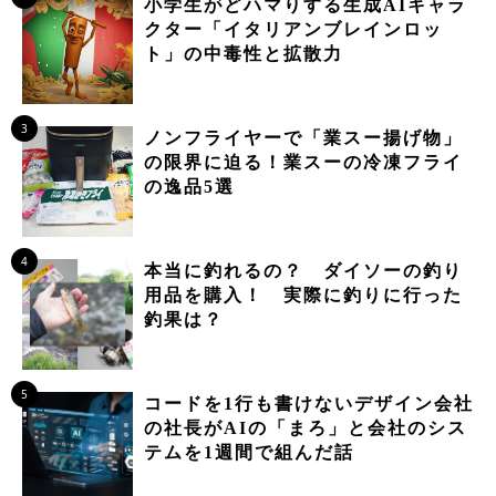
小学生がどハマりする生成AIキャラ
クター「イタリアンブレインロッ
ト」の中毒性と拡散力
3
ノンフライヤーで「業スー揚げ物」
の限界に迫る！業スーの冷凍フライ
の逸品5選
4
本当に釣れるの？ ダイソーの釣り
用品を購入！ 実際に釣りに行った
釣果は？
5
コードを1行も書けないデザイン会社
の社長がAIの「まろ」と会社のシス
テムを1週間で組んだ話