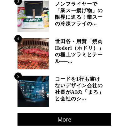
3
ノンフライヤーで
「業スー揚げ物」の
限界に迫る！業スー
の冷凍フライの...
4
世田谷・用賀「焼肉
Hodori（ホドリ）」
の極上ツラミとテー
ル──...
5
コードを1行も書け
ないデザイン会社の
社長がAIの「まろ」
と会社のシ...
More