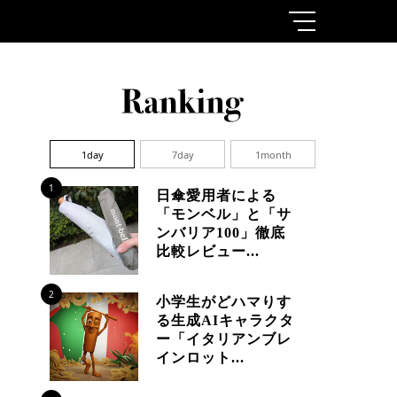
1day
7day
1month
1
日傘愛用者による
「モンベル」と「サ
ンバリア100」徹底
比較レビュー...
2
小学生がどハマりす
る生成AIキャラクタ
ー「イタリアンブレ
インロット...