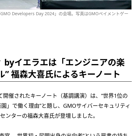
O Developers Day 2024」の会場。写真はGMOペイメントゲー
 byイエラエは「エンジニアの楽
ル” 福森大喜氏によるキーノート
て開催されたキーノート（基調講演）は、“世界1位の
園」で働く理由”と題し、GMOサイバーセキュリティ
対策センターの福森大喜氏が登壇しました。
査官、 世界初・民間出身の出向者”という肩書の持ち