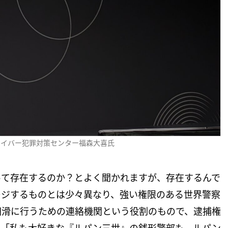
Oサイバー犯罪対策センター福森大喜氏
って存在するのか？とよく聞かれますが、存在するんで
ージするものとは少々異なり、強い権限のある世界警察
円滑に行うための連絡機関という役割のもので、逮捕権
、「私も大好きな『ルパン三世』の銭形警部も、ルパン