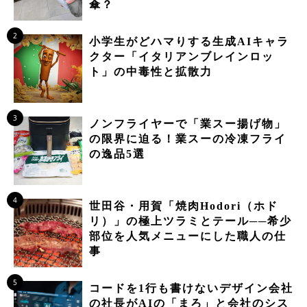
傘？
2
小学生がどハマりする生成AIキャラ
クター「イタリアンブレインロッ
ト」の中毒性と拡散力
3
ノンフライヤーで「業スー揚げ物」
の限界に迫る！業スーの冷凍フライ
の逸品5選
4
世田谷・用賀「焼肉Hodori（ホド
リ）」の極上ツラミとテール──希少
部位を人気メニューにした職人の仕
事
5
コードを1行も書けないデザイン会社
の社長がAIの「まろ」と会社のシス