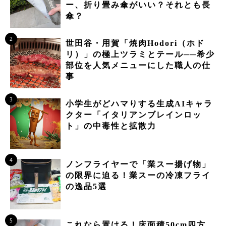
ー、折り畳み傘がいい？それとも長
傘？
2
世田谷・用賀「焼肉Hodori（ホド
リ）」の極上ツラミとテール──希少
部位を人気メニューにした職人の仕
事
3
小学生がどハマりする生成AIキャラ
クター「イタリアンブレインロッ
ト」の中毒性と拡散力
4
ノンフライヤーで「業スー揚げ物」
の限界に迫る！業スーの冷凍フライ
の逸品5選
5
これなら置ける！床面積50cm四方