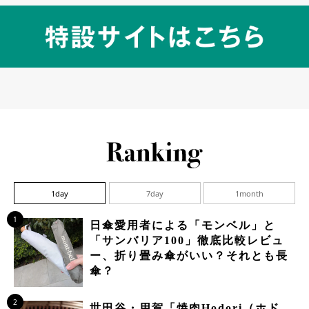
1day
7day
1month
1
日傘愛用者による「モンベル」と
「サンバリア100」徹底比較レビュ
ー、折り畳み傘がいい？それとも長
傘？
2
世田谷・用賀「焼肉Hodori（ホド