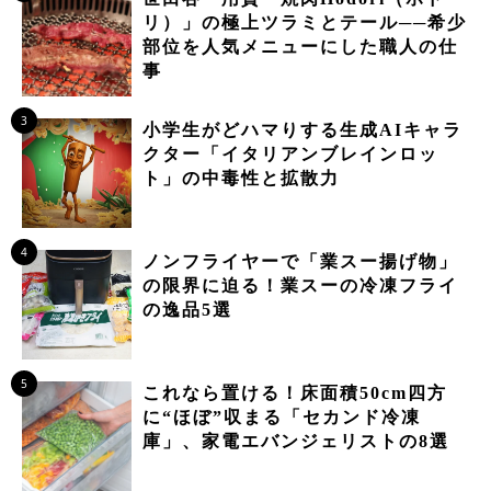
リ）」の極上ツラミとテール──希少
部位を人気メニューにした職人の仕
事
3
小学生がどハマりする生成AIキャラ
クター「イタリアンブレインロッ
ト」の中毒性と拡散力
4
ノンフライヤーで「業スー揚げ物」
の限界に迫る！業スーの冷凍フライ
の逸品5選
5
これなら置ける！床面積50cm四方
に“ほぼ”収まる「セカンド冷凍
庫」、家電エバンジェリストの8選