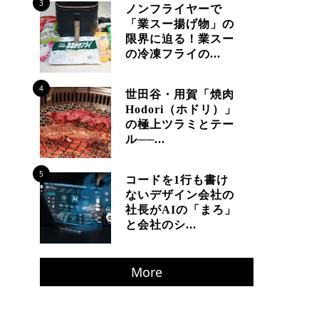
3
ノンフライヤーで
「業スー揚げ物」の
限界に迫る！業スー
の冷凍フライの...
4
世田谷・用賀「焼肉
Hodori（ホドリ）」
の極上ツラミとテー
ル──...
5
コードを1行も書け
ないデザイン会社の
社長がAIの「まろ」
と会社のシ...
More