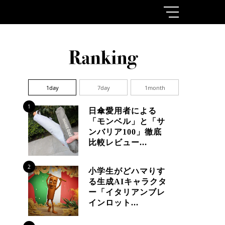
1day
7day
1month
1
日傘愛用者による
「モンベル」と「サ
ンバリア100」徹底
比較レビュー...
2
小学生がどハマりす
る生成AIキャラクタ
ー「イタリアンブレ
インロット...