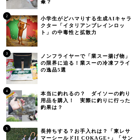
傘？
2
小学生がどハマりする生成AIキャラ
クター「イタリアンブレインロッ
ト」の中毒性と拡散力
3
ノンフライヤーで「業スー揚げ物」
の限界に迫る！業スーの冷凍フライ
の逸品5選
4
本当に釣れるの？ ダイソーの釣り
用品を購入！ 実際に釣りに行った
釣果は？
5
長持ちする？お手入れは？「東レサ
マーシールドII COKAGE+」「サン