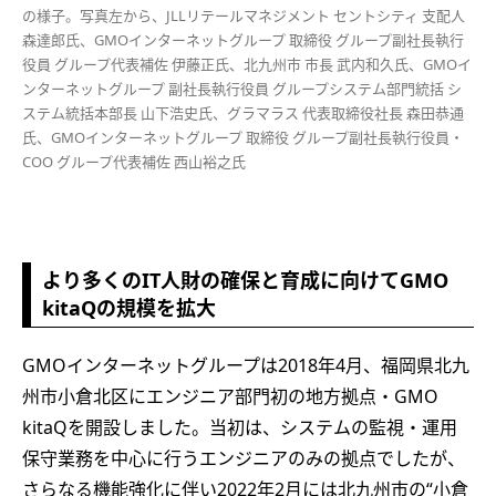
の様子。写真左から、JLLリテールマネジメント セントシティ 支配人
森達郎氏、GMOインターネットグループ 取締役 グループ副社長執行
役員 グループ代表補佐 伊藤正氏、北九州市 市長 武内和久氏、GMOイ
ンターネットグループ 副社長執行役員 グループシステム部門統括 シ
ステム統括本部長 山下浩史氏、グラマラス 代表取締役社長 森田恭通
氏、GMOインターネットグループ 取締役 グループ副社長執行役員・
COO グループ代表補佐 西山裕之氏
より多くのIT人財の確保と育成に向けてGMO
kitaQの規模を拡大
GMOインターネットグループは2018年4月、福岡県北九
州市小倉北区にエンジニア部門初の地方拠点・GMO
kitaQを開設しました。当初は、システムの監視・運用
保守業務を中心に行うエンジニアのみの拠点でしたが、
さらなる機能強化に伴い2022年2月には北九州市の“小倉