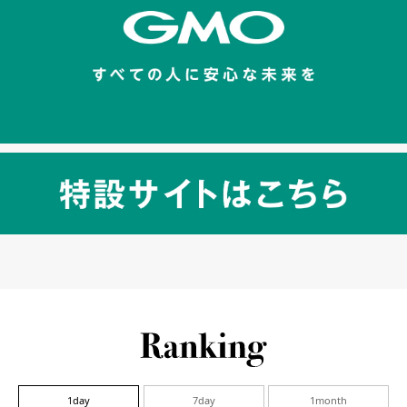
1day
7day
1month