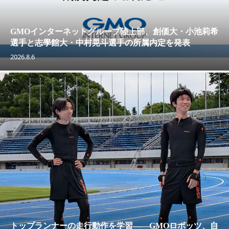
GMOインターネットグループ陸上部、創価大・小池莉希
選手と志學館大・中村晃斗選手の所属内定を発表
2026.8.6
トップランナーの走行動作を学習——GMOロボッツ、自