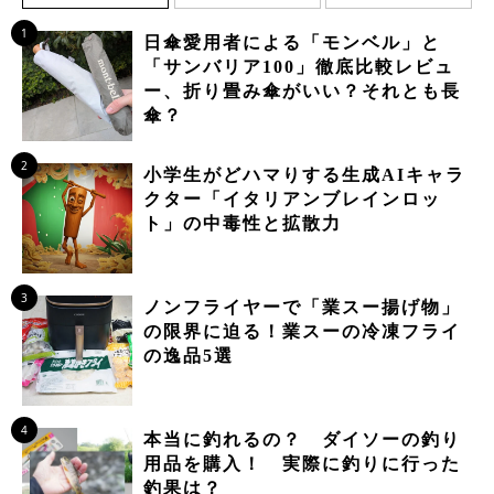
1
日傘愛用者による「モンベル」と
「サンバリア100」徹底比較レビュ
ー、折り畳み傘がいい？それとも長
傘？
2
小学生がどハマりする生成AIキャラ
クター「イタリアンブレインロッ
ト」の中毒性と拡散力
3
ノンフライヤーで「業スー揚げ物」
の限界に迫る！業スーの冷凍フライ
の逸品5選
4
本当に釣れるの？ ダイソーの釣り
用品を購入！ 実際に釣りに行った
釣果は？