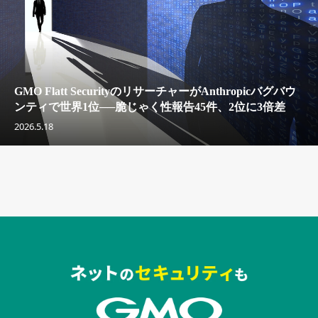
GMO Flatt SecurityのリサーチャーがAnthropicバグバウ
ンティで世界1位──脆じゃく性報告45件、2位に3倍差
2026.5.18
セキュリティキャンペーンでのバナー