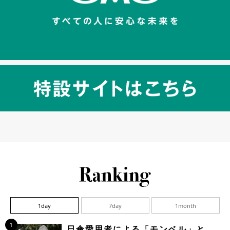
1day
7day
1month
1
日傘愛用者による「モンベル」と