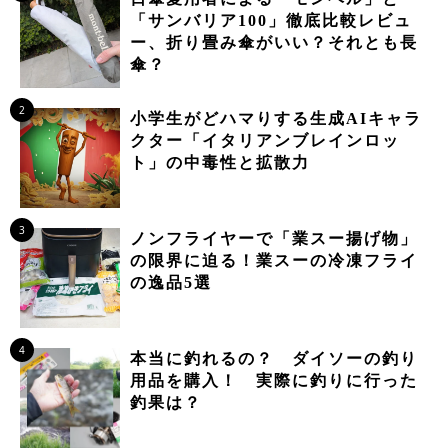
「サンバリア100」徹底比較レビュ
ー、折り畳み傘がいい？それとも長
傘？
2
小学生がどハマりする生成AIキャラ
クター「イタリアンブレインロッ
ト」の中毒性と拡散力
3
ノンフライヤーで「業スー揚げ物」
の限界に迫る！業スーの冷凍フライ
の逸品5選
4
本当に釣れるの？ ダイソーの釣り
用品を購入！ 実際に釣りに行った
釣果は？