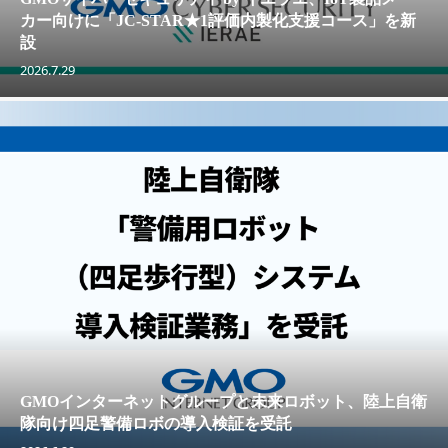
カー向けに「JC-STAR★1評価内製化支援コース」を新
設
2026.7.29
GMOインターネットグループと未来ロボット、陸上自衛
隊向け四足警備ロボの導入検証を受託