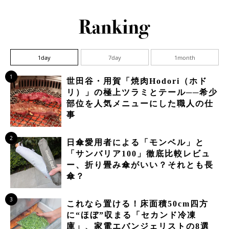
1day
7day
1month
1
世田谷・用賀「焼肉Hodori（ホド
リ）」の極上ツラミとテール──希少
部位を人気メニューにした職人の仕
事
2
日傘愛用者による「モンベル」と
「サンバリア100」徹底比較レビュ
ー、折り畳み傘がいい？それとも長
傘？
3
これなら置ける！床面積50cm四方
に“ほぼ”収まる「セカンド冷凍
庫」、家電エバンジェリストの8選