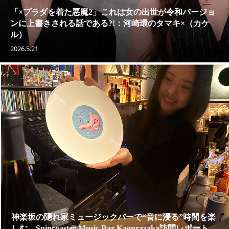
「×プラダを着た悪魔2」これは女の出世が令和バージョ
ンに上書きされる話である?!：河崎環のタマキ×（カケ
ル）
2026.5.21
神楽坂の隠れ家ミュージックバーで“音に浸る”時間を楽
しむ Spincoaster Music Bar Kagurazaka訪問レポート