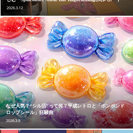
2026.3.12
なぜ人気？“シル活”って何？平成レトロと「ボンボンド
ロップシール」狂騒曲
2026.3.9