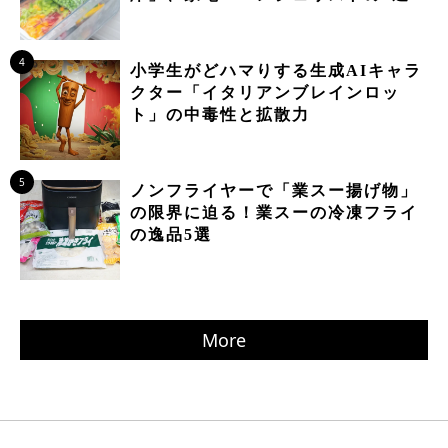
4
小学生がどハマりする生成AIキャラ
クター「イタリアンブレインロッ
ト」の中毒性と拡散力
5
ノンフライヤーで「業スー揚げ物」
の限界に迫る！業スーの冷凍フライ
の逸品5選
More