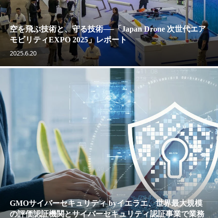
空を飛ぶ技術と、守る技術──「Japan Drone 次世代エア
モビリティEXPO 2025」レポート
2025.6.20
GMOサイバーセキュリティ byイエラエ、世界最大規模
の評価認証機関とサイバーセキュリティ認証事業で業務