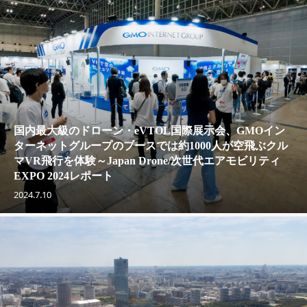
国内最大級のドローン・eVTOL国際展示会、GMOイン
ターネットグループのブースでは約1000人が空飛ぶクル
マVR飛行を体験～Japan Drone/次世代エアモビリティ
EXPO 2024レポート
2024.7.10