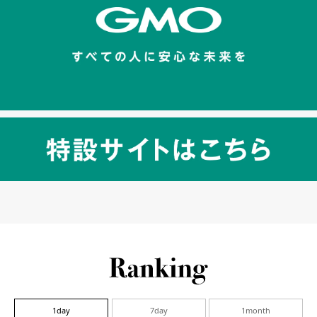
1day
7day
1month