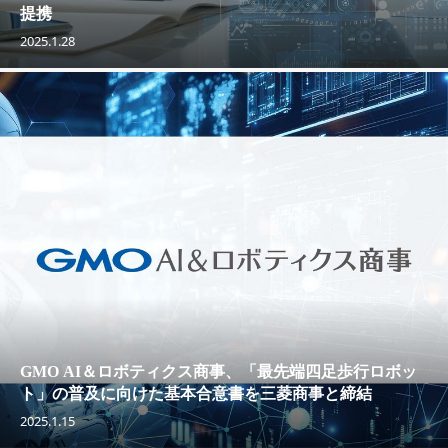
提携
2025.1.28
GMO AI＆ロボティクス商事、「最先端四足歩行ロボッ
ト」の普及に向けた基本合意書を三菱商事と締結
2025.1.15