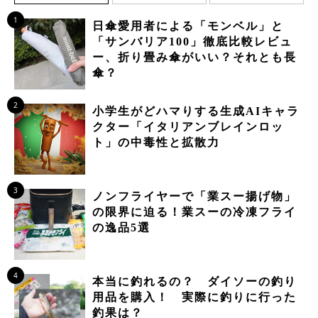
1
日傘愛用者による「モンベル」と
「サンバリア100」徹底比較レビュ
ー、折り畳み傘がいい？それとも長
傘？
2
小学生がどハマりする生成AIキャラ
クター「イタリアンブレインロッ
ト」の中毒性と拡散力
3
ノンフライヤーで「業スー揚げ物」
の限界に迫る！業スーの冷凍フライ
の逸品5選
4
本当に釣れるの？ ダイソーの釣り
用品を購入！ 実際に釣りに行った
釣果は？