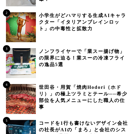
2
小学生がどハマりする生成AIキャラ
クター「イタリアンブレインロッ
ト」の中毒性と拡散力
3
ノンフライヤーで「業スー揚げ物」
の限界に迫る！業スーの冷凍フライ
の逸品5選
4
世田谷・用賀「焼肉Hodori（ホド
リ）」の極上ツラミとテール──希少
部位を人気メニューにした職人の仕
事
5
コードを1行も書けないデザイン会社
の社長がAIの「まろ」と会社のシス