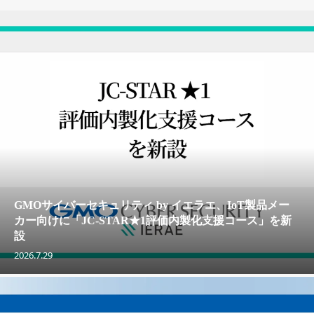
GMOサイバーセキュリティ by イエラエ、IoT製品メー
カー向けに「JC-STAR★1評価内製化支援コース」を新
設
2026.7.29