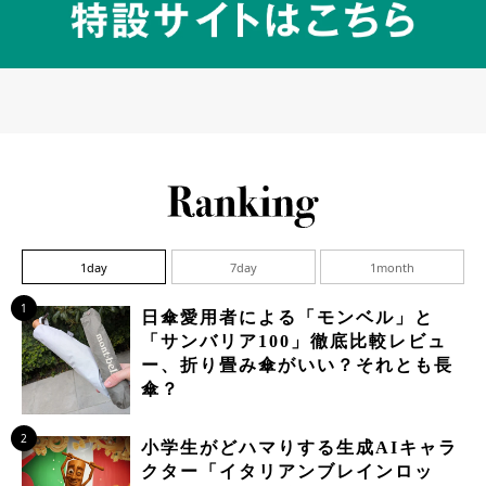
1day
7day
1month
1
日傘愛用者による「モンベル」と
「サンバリア100」徹底比較レビュ
ー、折り畳み傘がいい？それとも長
傘？
2
小学生がどハマりする生成AIキャラ
クター「イタリアンブレインロッ