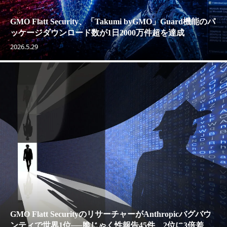
GMO Flatt Security、「Takumi byGMO」Guard機能のパ
ッケージダウンロード数が1日2000万件超を達成
2026.5.29
GMO Flatt SecurityのリサーチャーがAnthropicバグバウ
ンティで世界1位──脆じゃく性報告45件、2位に3倍差