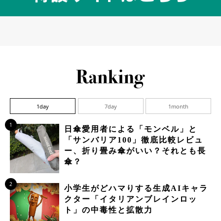
1day
7day
1month
1
日傘愛用者による「モンベル」と
「サンバリア100」徹底比較レビュ
ー、折り畳み傘がいい？それとも長
傘？
2
小学生がどハマりする生成AIキャラ
クター「イタリアンブレインロッ
ト」の中毒性と拡散力