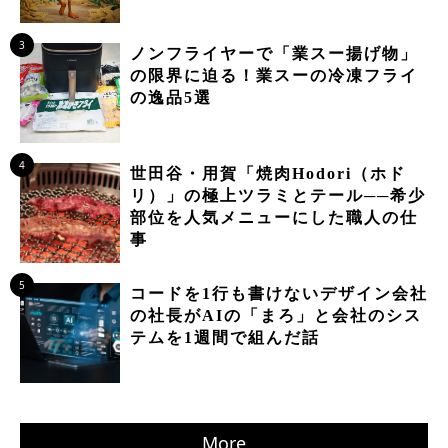
3
ノンフライヤーで「業スー揚げ物」
の限界に迫る！業スーの冷凍フライ
の逸品5選
4
世田谷・用賀「焼肉Hodori（ホド
リ）」の極上ツラミとテール──希少
部位を人気メニューにした職人の仕
事
5
コードを1行も書けないデザイン会社
の社長がAIの「まろ」と会社のシス
テムを1週間で組んだ話
More