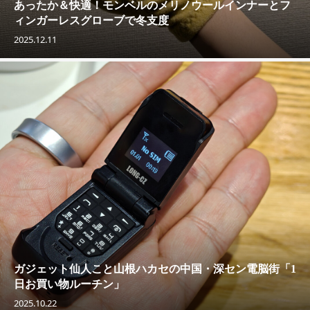
あったか＆快適！モンベルのメリノウールインナーとフ
ィンガーレスグローブで冬支度
2025.12.11
ガジェット仙人こと山根ハカセの中国・深セン電脳街「1
日お買い物ルーチン」
2025.10.22