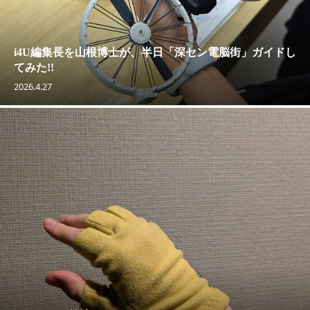
i4U編集長を山根博士が、半日「深セン電脳街」ガイドし
てみた!!
2026.4.27