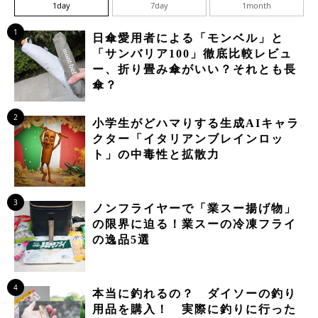
1day
7day
1month
1
日傘愛用者による「モンベル」と
「サンバリア100」徹底比較レビュ
ー、折り畳み傘がいい？それとも長
傘？
2
小学生がどハマりする生成AIキャラ
クター「イタリアンブレインロッ
ト」の中毒性と拡散力
3
ノンフライヤーで「業スー揚げ物」
の限界に迫る！業スーの冷凍フライ
の逸品5選
4
本当に釣れるの？ ダイソーの釣り
用品を購入！ 実際に釣りに行った