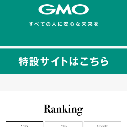
1day
7day
1month