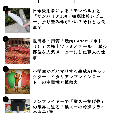
1
日傘愛用者による「モンベル」と
「サンバリア100」徹底比較レビュ
ー、折り畳み傘がいい？それとも長
傘？
2
世田谷・用賀「焼肉Hodori（ホド
リ）」の極上ツラミとテール──希少
部位を人気メニューにした職人の仕
事
3
小学生がどハマりする生成AIキャラ
クター「イタリアンブレインロッ
ト」の中毒性と拡散力
4
ノンフライヤーで「業スー揚げ物」
の限界に迫る！業スーの冷凍フライ
の逸品5選