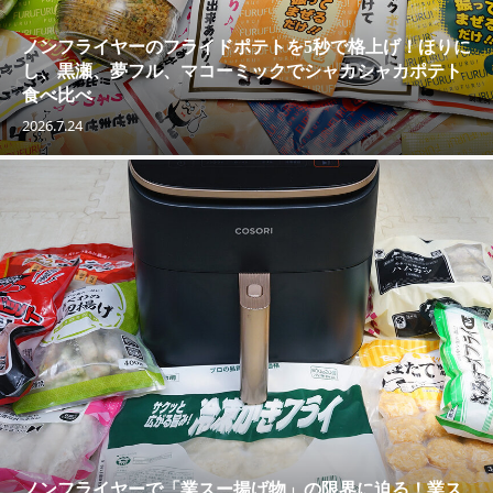
ノンフライヤーのフライドポテトを5秒で格上げ！ほりに
し、黒瀬、夢フル、マコーミックでシャカシャカポテト
食べ比べ
2026.7.24
ノンフライヤーで「業スー揚げ物」の限界に迫る！業ス