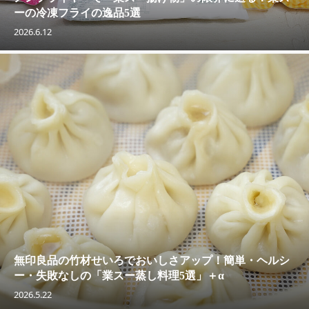
ーの冷凍フライの逸品5選
2026.6.12
無印良品の竹材せいろでおいしさアップ！簡単・ヘルシ
ー・失敗なしの「業スー蒸し料理5選」＋α
2026.5.22