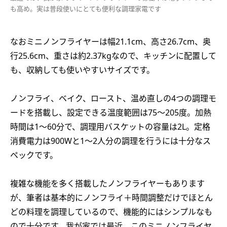
も高め。実は普段使いにとても便利な調理家電です
なおミニノンフライヤーは幅21.1cm、高さ26.7cm、奥
行25.6cm、重さは約2.37kgなので、キッチンに配置して
も、収納しても使いやすいサイズです。
ノンフライ、ベイク、ロースト、温め直しの4つの調理モ
ードを搭載し、設定できる温度範囲は75〜205度。加熱
時間は1〜60分で、調理用バスケットの容量は2L。定格
消費電力は900Wと1〜2人分の調理を行うには十分なス
ペックです。
複雑な機能を多く搭載したノンフライヤーもあります
が、筆者は基本的にノンフライ＋時間調整だけでほとん
どの料理を調理しているので、機能的にはシンプルなも
ので十分です。我が家では最近、このミニノンフライヤ