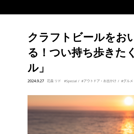
クラフトビールをお
る！つい持ち歩きた
ル」
2024.9.27
花森 リド
#Special
#アウトドア・お出かけ
#グルメ