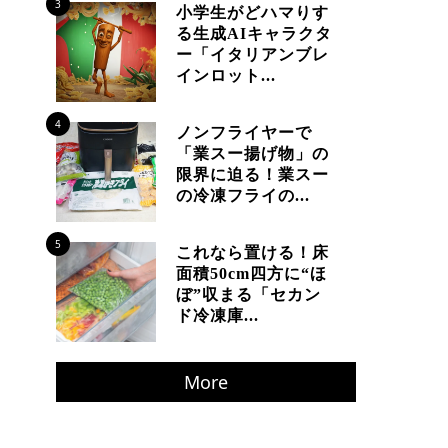
3
小学生がどハマりす
る生成AIキャラクタ
ー「イタリアンブレ
インロット...
4
ノンフライヤーで
「業スー揚げ物」の
限界に迫る！業スー
の冷凍フライの...
5
これなら置ける！床
面積50cm四方に“ほ
ぼ”収まる「セカン
ド冷凍庫...
More