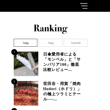
1day
7day
1month
1
日傘愛用者による
「モンベル」と「サ
ンバリア100」徹底
比較レビュー...
2
世田谷・用賀「焼肉
Hodori（ホドリ）」
の極上ツラミとテー
ル──...