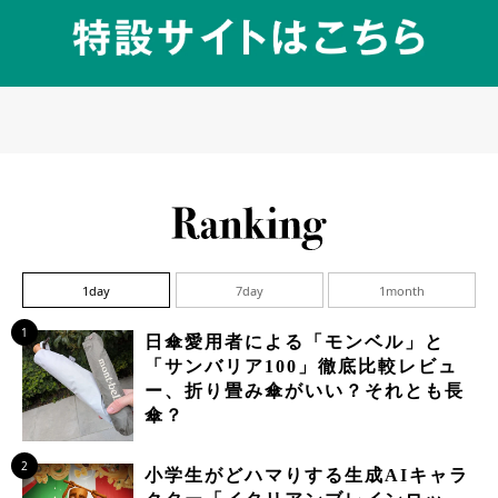
1day
7day
1month
1
日傘愛用者による「モンベル」と
「サンバリア100」徹底比較レビュ
ー、折り畳み傘がいい？それとも長
傘？
2
小学生がどハマりする生成AIキャラ