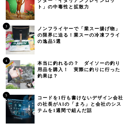
クター「イタリアンブレインロッ
ト」の中毒性と拡散力
3
ノンフライヤーで「業スー揚げ物」
の限界に迫る！業スーの冷凍フライ
の逸品5選
4
本当に釣れるの？ ダイソーの釣り
用品を購入！ 実際に釣りに行った
釣果は？
5
コードを1行も書けないデザイン会社
の社長がAIの「まろ」と会社のシス
テムを1週間で組んだ話