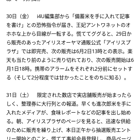
30日（金） i4U編集部から「備蓄米を手に入れて記事
を書け」との恐怖指令が届き、王妃アントワネットのオ
ホホな上から目線が一転する。慌ててググると、29日か
ら販売のあったアイリスオーヤマ通販公式「アイリスプ
ラザ」では即完売、次の販売は6月2日13時との表示。楽
天も当たり前のように売り切れており、次の販売開始は6
月1日18時。携帯のアラームをそれぞれ2分前にセットす
る（そして2分程度では甘かったことをのちに知る）。
31日（土） 限定された数店で実店舗販売が始まったら
しく、整理券に大行列との報道。早くも進次郎米を手に
入れたメディアが、食味レポートなどの記事を出し始め
る。朝、アイリスプラザのページを見ると、迅速な供給
のために販売を繰り上げ、本日正午から抽選販売エント
リー開始とのこと。慌てて事前会員登録し、商品ページ