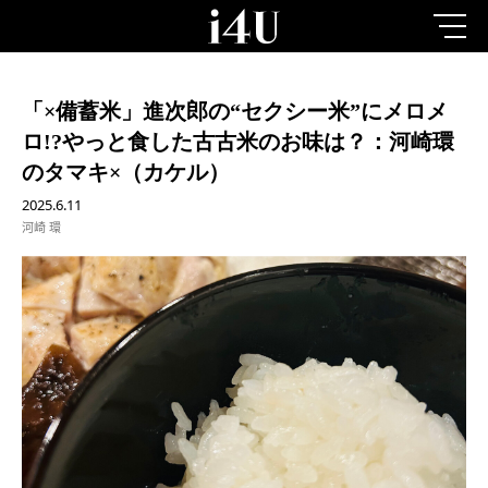
「×備蓄米」進次郎の“セクシー米”にメロメ
ロ!?やっと食した古古米のお味は？：河崎環
のタマキ×（カケル）
2025.6.11
河崎 環