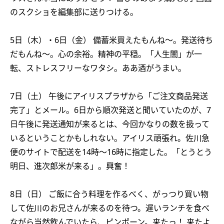
のスクショを編集部に送りつける。
5日（木）・6日（金） 備蓄米買えたもんね〜。発送待ち
だもんね〜。心の余裕。精神の平穏。「人生闇」が一
転、ストレスフリーなワタシ。ああ酒がうまい。
7日（土） 午後にアイリスプラザから「ご注文商品発送
完了」とメール。6日から順次発送と聞いていたのが、7
日午後に発送通知が来るとは、今回かなりの数を扱って
いるということかもしれない。アイリス頑張れ。佐川急
便のサイトで配送を14時〜16時に指定した。「とうとう
明日、進次郎米が来る」。興奮！
8日（日） ご飯に合う料理を作るべく、がっつり買い物
して佐川のお兄さんが来るのを待つ。遅いランチを食べ
ながら当然飲んでいたら、ピンポーン。来たっ！ 来たよ