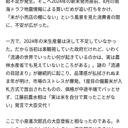
給不足が発生。そこへ2024年の新米発売直前、8月の南
海トラフ地震情報による買いだめが追い打ちをかけ、
「米が小売店の棚にない」という風景を見た消費者の間
に、不安が広がった。
一方で、2024年の米生産量は決して不足していなかっ
た。だから当初は楽観視していた政府だけれど、いわく
「流通の世界でいったい何が起きているのかは、実は農
林水産省でも見えていないところがある」。謎の「流通
の目詰まり」が継続的に起こり、品薄感が払拭されぬま
ま年が明け、市場のストレスが爆発。1度目の備蓄米が入
札方式で放出されたものの、価格が中途半端でパッとせ
ず、江藤前農水相は「実は米を自分で買ったことがな
い」発言で大臣交代！
ここで小泉進次郎氏の大臣登板と相なったのである。ネ