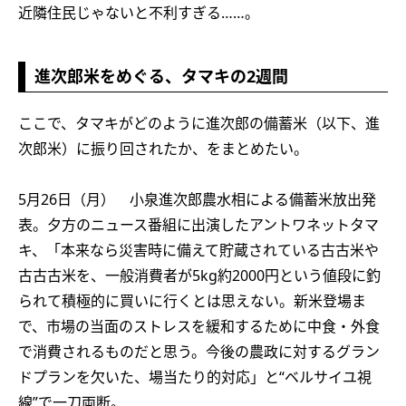
近隣住民じゃないと不利すぎる……。
進次郎米をめぐる、タマキの2週間
ここで、タマキがどのように進次郎の備蓄米（以下、進
次郎米）に振り回されたか、をまとめたい。
5月26日（月） 小泉進次郎農水相による備蓄米放出発
表。夕方のニュース番組に出演したアントワネットタマ
キ、「本来なら災害時に備えて貯蔵されている古古米や
古古古米を、一般消費者が5kg約2000円という値段に釣
られて積極的に買いに行くとは思えない。新米登場ま
で、市場の当面のストレスを緩和するために中食・外食
で消費されるものだと思う。今後の農政に対するグラン
ドプランを欠いた、場当たり的対応」と“ベルサイユ視
線”で一刀両断。