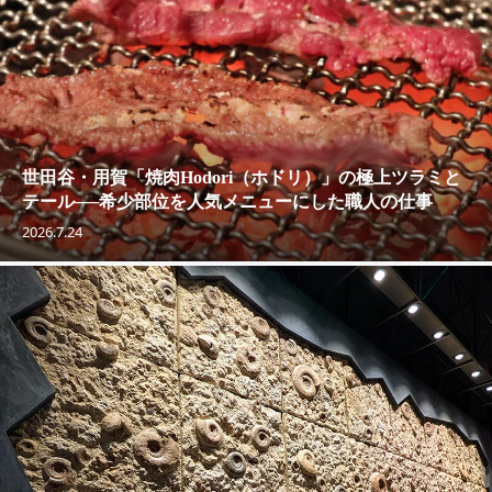
世田谷・用賀「焼肉Hodori（ホドリ）」の極上ツラミと
テール──希少部位を人気メニューにした職人の仕事
2026.7.24