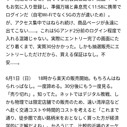
もお気に入り登録し、準備万端と鼻息荒く11:58に携帯で
ログインだ（自宅Wi-Fiでなく5Gの方が速いため）。
が、アクセス集中ではねられ続け、商品ページが永遠に
出てこない……。これは5Gアンド2分前のログイン程度で
入れる混雑じゃない。実際にエントリー完了の画面にた
どり着くまで、実質30分かかった。しかも抽選販売にエ
ントリーしただけだから、買える保証はなし。不
安……。
6月1日（日） 18時から楽天の販売開始。もちろんはね
られっぱなし。一度諦める。30分後にもう一度見る。
「売り切れ」。知ってた。ネットではデジタル敗戦、し
かも物理では限定店舗での販売のため、遠い湾岸店など
へ赴く交通コストや時間的コストを考えると「これまで
通り、徒歩圏で高い銘柄米をおとなしく買った方が経済
学的に正解だよね」。かろうじて、比較的近場のオーケ