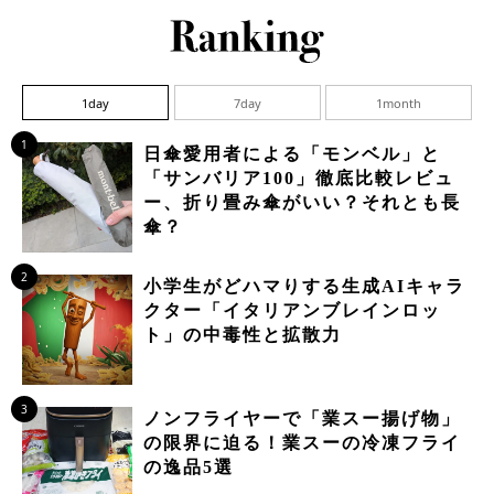
1day
7day
1month
1
日傘愛用者による「モンベル」と
「サンバリア100」徹底比較レビュ
ー、折り畳み傘がいい？それとも長
傘？
2
小学生がどハマりする生成AIキャラ
クター「イタリアンブレインロッ
ト」の中毒性と拡散力
3
ノンフライヤーで「業スー揚げ物」
の限界に迫る！業スーの冷凍フライ
の逸品5選