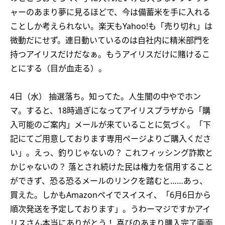
ャーのあまり夢に見るほどで、今は備蓄米を手に入れる
ことしか考えられない。楽天もYahoo!も「売り切れ」は
微動だにせず。連日動いているのは自社内に精米部門を
持つアイリスだけだなぁ。もうアイリスだけに賭けるこ
とにする（目が血走る）。
4日（水） 抽選落ち。知ってた。人生闇の中やでホン
マ。すると、18時過ぎになってアイリスプラザから「購
入可能のご案内」メールが来ていることに気づく。「下
記にてご用意しております専用ページよりご購入くださ
い」。えっ、釣りじゃないの？ これフィッシング詐欺と
かじゃないの？ 落とされ続けた民は権力を信用すること
ができず、恐る恐るメールのリンクを踏むと……あっ、
買えた。しかもAmazonペイでスイスイ、「6月6日から
順次発送を予定しております」。うわーマジですかアイ
リスさん本当にありがとう！ 喜びのあまり購入完了画面