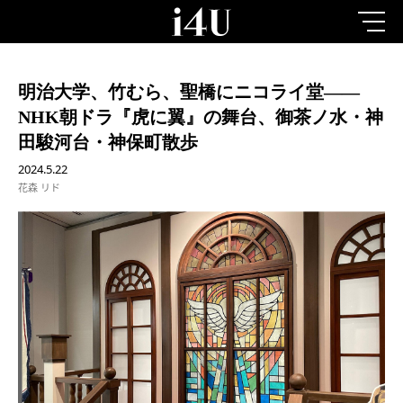
明治大学、竹むら、聖橋にニコライ堂——
NHK朝ドラ『虎に翼』の舞台、御茶ノ水・神
田駿河台・神保町散歩
2024.5.22
花森 リド