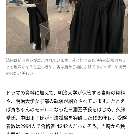
法服は新旧両方が展示されています。昔と比べると現在の法服はちょ
っと地味かな？と思いきや、実は肩から袖にかけてのギャザーや胸元
のひだが美しい
ドラマの資料に加えて、明治大学が保管する当時の資料
や、明治大学女子部の軌跡が紹介されています。たとえ
ば寅ちゃんのモデルになった三淵嘉子氏をはじめ、久米
愛氏、中田正子氏が司法試験を突破した1939年は、受験
者数は2994人で合格者は242人だったそう。当時から狭