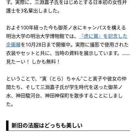
す。実際に、三淵嘉子氏をはじめとする日本初の女性弁
護士を3名輩出しました。
およそ100年経った今も御茶ノ水にキャンパスを構える
明治大学の明治大学博物館では、
『虎に翼』を記念した
企画展
を10月28日まで開催中。実際に撮影で使用された
衣装やセットと共に、当時の資料を展示しています。……
見たーい！ しかも無料！
ということで、"寅（とら）ちゃん"こと寅子や彼女の仲
間たち、そして三淵嘉子氏が学生時代を送った御茶ノ
水、神田駿河台、神田神保町を散歩することにしまし
た。
新旧の法服はどっちも美しい