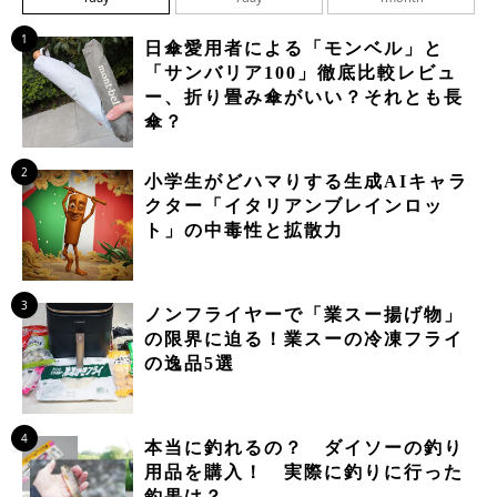
1
日傘愛用者による「モンベル」と
「サンバリア100」徹底比較レビュ
ー、折り畳み傘がいい？それとも長
傘？
2
小学生がどハマりする生成AIキャラ
クター「イタリアンブレインロッ
ト」の中毒性と拡散力
3
ノンフライヤーで「業スー揚げ物」
の限界に迫る！業スーの冷凍フライ
の逸品5選
4
本当に釣れるの？ ダイソーの釣り
用品を購入！ 実際に釣りに行った
釣果は？