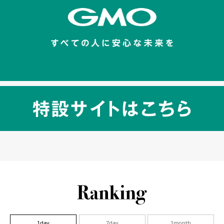
1day
7day
1month