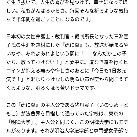
く生き抜いて、人生の喜びを見つけて、幸せになってほ
しい。私もがんばるからさ。毎回そんな祈るような気持
ちで半年間を過ごすことになるのです。
日本初の女性弁護士・裁判官・裁判所長となった三淵嘉
子氏の生涯を題材にした『虎に翼』も、放送が始まるや
いなや、あれよあれよという間に「……なんだかこの子
たち、放っておけない！」と夢中に。道なき道を行くヒ
ロインが抱える痛みや悔しさのあとに「今日も1日お元
気で！」と混じりっけなしの明るい声が空から聞こえて
くるような、明るくほろ苦いドラマです。
この『虎に翼』の主人公である猪爪寅子（いのつめ・と
もこ）が法曹界を目指して通っていた学校は、東京の
「明律大学」。主人公と同じく、この明律大学にもモデ
ルがあります。それが明治大学法学部と専門部女子部で