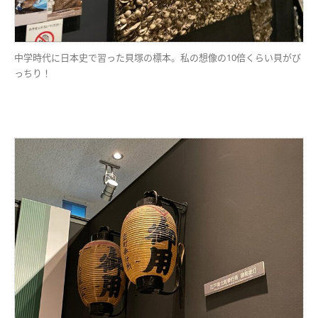
中学時代に日本史で習った貝塚の標本。私の想像の10倍くらい貝がび
っちり！