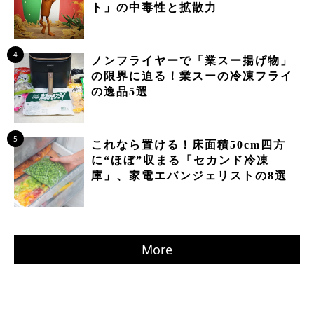
ト」の中毒性と拡散力
4
ノンフライヤーで「業スー揚げ物」
の限界に迫る！業スーの冷凍フライ
の逸品5選
5
これなら置ける！床面積50cm四方
に“ほぼ”収まる「セカンド冷凍
庫」、家電エバンジェリストの8選
More