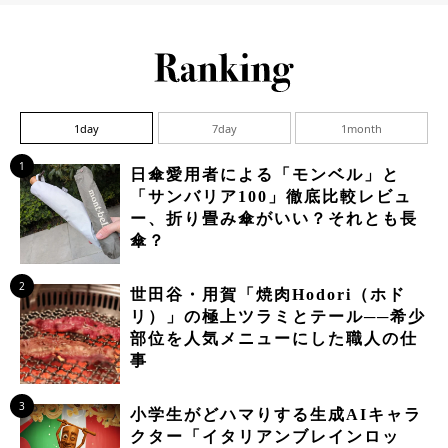
1day
7day
1month
1
日傘愛用者による「モンベル」と
「サンバリア100」徹底比較レビュ
ー、折り畳み傘がいい？それとも長
傘？
2
世田谷・用賀「焼肉Hodori（ホド
リ）」の極上ツラミとテール──希少
部位を人気メニューにした職人の仕
事
3
小学生がどハマりする生成AIキャラ
クター「イタリアンブレインロッ