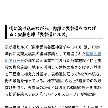
街に溶け込みながら、内部に表参道をつなげ
る：安藤忠雄「表参道ヒルズ」
表参道ヒルズ（東京都渋谷区神宮前4-12-10）は、1920
年代に関東大震災の復興事業として建設された
同潤会青
山アパート
の建て替え事業で生まれた商業施設と住宅施
設の複合施設。地下を活用して建物の高さをけやき並木
と同程度に抑えた外観は、表参道に沿って約270m続き、
街の景観を作っている。地下3階から地上3階までの吹き
抜けを作り、表参道の坂道とほぼ同じ勾配の周囲をまわ
る総延長約700mの「スパイラルスロープ」が特徴的。
安藤忠雄（あんどう・ただお）：1995年プリツカー賞受