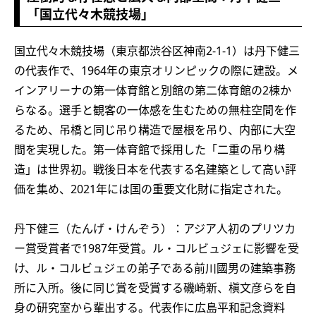
「国立代々木競技場」
国立代々木競技場（東京都渋谷区神南2-1-1）は丹下健三
の代表作で、1964年の東京オリンピックの際に建設。メ
インアリーナの第一体育館と別館の第二体育館の2棟か
らなる。選手と観客の一体感を生むための無柱空間を作
るため、吊橋と同じ吊り構造で屋根を吊り、内部に大空
間を実現した。第一体育館で採用した「二重の吊り構
造」は世界初。戦後日本を代表する名建築として高い評
価を集め、2021年には国の重要文化財に指定された。
丹下健三（たんげ・けんぞう）：アジア人初のプリツカ
ー賞受賞者で1987年受賞。ル・コルビュジェに影響を受
け、ル・コルビュジェの弟子である前川國男の建築事務
所に入所。後に同じ賞を受賞する磯崎新、槇文彦らを自
身の研究室から輩出する。代表作に広島平和記念資料