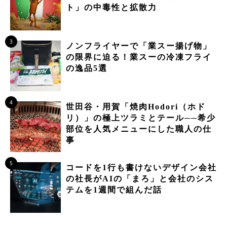
ト」の中毒性と拡散力
3
ノンフライヤーで「業スー揚げ物」
の限界に迫る！業スーの冷凍フライ
の逸品5選
4
世田谷・用賀「焼肉Hodori（ホド
リ）」の極上ツラミとテール──希少
部位を人気メニューにした職人の仕
事
5
コードを1行も書けないデザイン会社
の社長がAIの「まろ」と会社のシス
テムを1週間で組んだ話