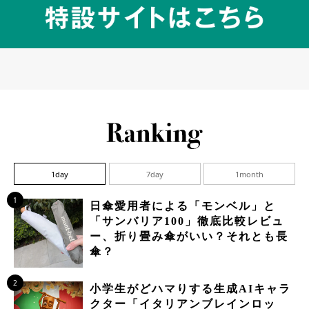
1day
7day
1month
1
日傘愛用者による「モンベル」と
「サンバリア100」徹底比較レビュ
ー、折り畳み傘がいい？それとも長
傘？
2
小学生がどハマりする生成AIキャラ
クター「イタリアンブレインロッ