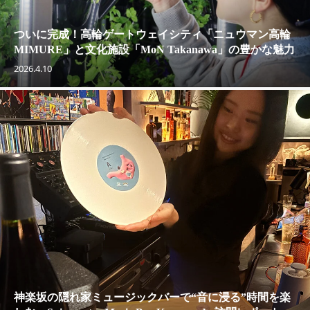
ついに完成！高輪ゲートウェイシティ「ニュウマン高輪
MIMURE」と文化施設「MoN Takanawa」の豊かな魅力
2026.4.10
神楽坂の隠れ家ミュージックバーで“音に浸る”時間を楽