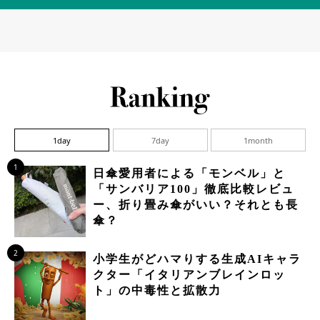
1day
7day
1month
1
日傘愛用者による「モンベル」と
「サンバリア100」徹底比較レビュ
ー、折り畳み傘がいい？それとも長
傘？
2
小学生がどハマりする生成AIキャラ
クター「イタリアンブレインロッ
ト」の中毒性と拡散力