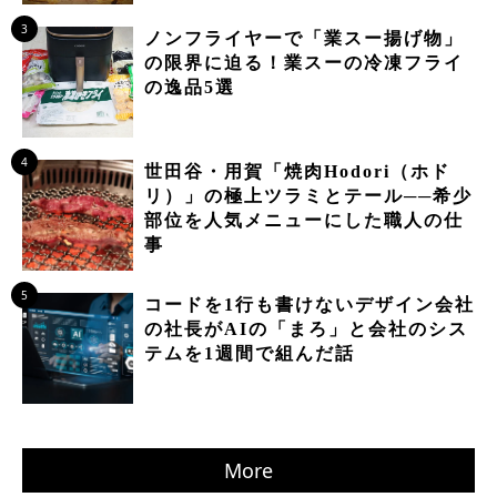
3
ノンフライヤーで「業スー揚げ物」
の限界に迫る！業スーの冷凍フライ
の逸品5選
4
世田谷・用賀「焼肉Hodori（ホド
リ）」の極上ツラミとテール──希少
部位を人気メニューにした職人の仕
事
5
コードを1行も書けないデザイン会社
の社長がAIの「まろ」と会社のシス
テムを1週間で組んだ話
More