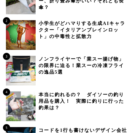
ー、折り畳み傘がいい？それとも長
傘？
2
小学生がどハマりする生成AIキャラ
クター「イタリアンブレインロッ
ト」の中毒性と拡散力
3
ノンフライヤーで「業スー揚げ物」
の限界に迫る！業スーの冷凍フライ
の逸品5選
4
本当に釣れるの？ ダイソーの釣り
用品を購入！ 実際に釣りに行った
釣果は？
5
コードを1行も書けないデザイン会社