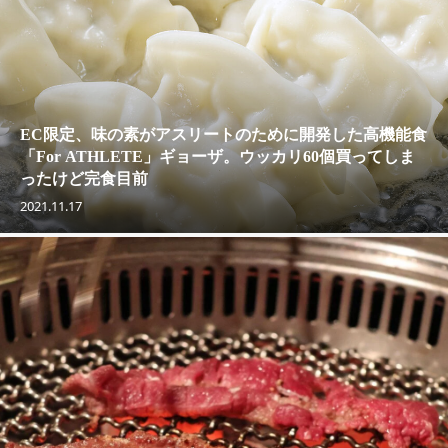
EC限定、味の素がアスリートのために開発した高機能食
「For ATHLETE」ギョーザ。ウッカリ60個買ってしま
ったけど完食目前
2021.11.17