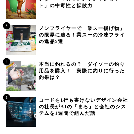
ト」の中毒性と拡散力
3
ノンフライヤーで「業スー揚げ物」
の限界に迫る！業スーの冷凍フライ
の逸品5選
4
本当に釣れるの？ ダイソーの釣り
用品を購入！ 実際に釣りに行った
釣果は？
5
コードを1行も書けないデザイン会社
の社長がAIの「まろ」と会社のシス
テムを1週間で組んだ話