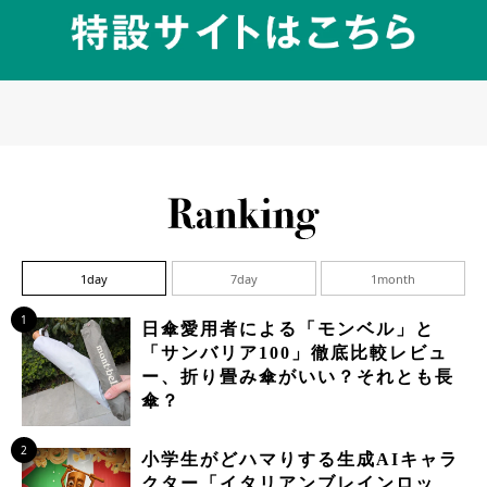
1day
7day
1month
1
日傘愛用者による「モンベル」と
「サンバリア100」徹底比較レビュ
ー、折り畳み傘がいい？それとも長
傘？
2
小学生がどハマりする生成AIキャラ
クター「イタリアンブレインロッ