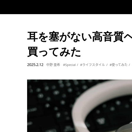
耳を塞がない高音質ヘ
買ってみた
2025.2.12
中野 亜希
#Special
#ライフスタイル
#使ってみた