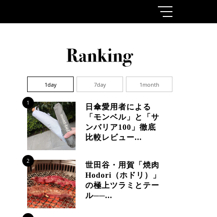
1day
7day
1month
1
日傘愛用者による
「モンベル」と「サ
ンバリア100」徹底
比較レビュー...
2
世田谷・用賀「焼肉
Hodori（ホドリ）」
の極上ツラミとテー
ル──...