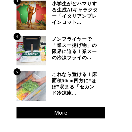
3
小学生がどハマりす
る生成AIキャラクタ
ー「イタリアンブレ
インロット...
4
ノンフライヤーで
「業スー揚げ物」の
限界に迫る！業スー
の冷凍フライの...
5
これなら置ける！床
面積50cm四方に“ほ
ぼ”収まる「セカン
ド冷凍庫...
More