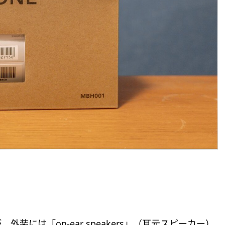
。
には「on-ear speakers」（耳元スピーカー）