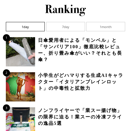
1day
7day
1month
1
日傘愛用者による「モンベル」と
「サンバリア100」徹底比較レビュ
ー、折り畳み傘がいい？それとも長
傘？
2
小学生がどハマりする生成AIキャラ
クター「イタリアンブレインロッ
ト」の中毒性と拡散力
3
ノンフライヤーで「業スー揚げ物」
の限界に迫る！業スーの冷凍フライ
の逸品5選