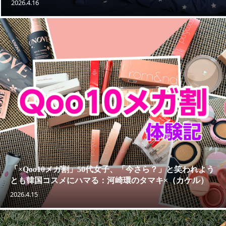
2026.4.16
「×Qoo10メガ割」50代女子、「今さら？」と笑われよう
とも韓国コスメにハマる：河崎環のタマキ×（カケル）
2026.4.15