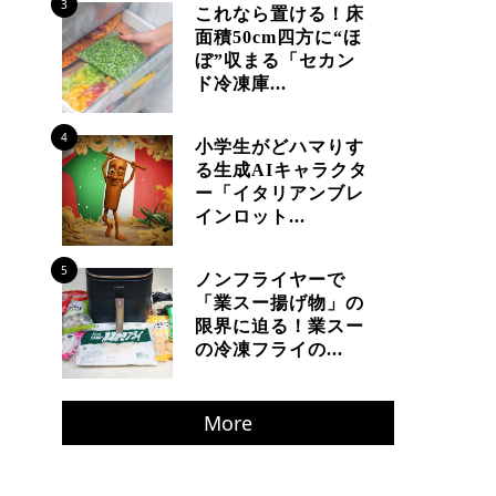
3
これなら置ける！床
面積50cm四方に“ほ
ぼ”収まる「セカン
ド冷凍庫...
4
小学生がどハマりす
る生成AIキャラクタ
ー「イタリアンブレ
インロット...
5
ノンフライヤーで
「業スー揚げ物」の
限界に迫る！業スー
の冷凍フライの...
More