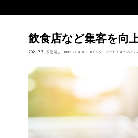
飲食店など集客を向上
2021.7.7
安蔵 靖志
#BtoB
#DX
#インターネット
#ビジネス