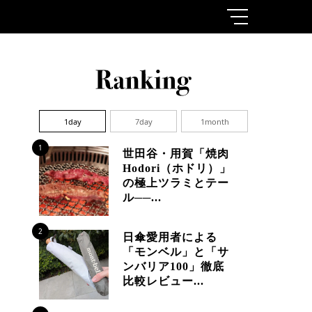
1day
7day
1month
1
世田谷・用賀「焼肉
Hodori（ホドリ）」
の極上ツラミとテー
ル──...
2
日傘愛用者による
「モンベル」と「サ
ンバリア100」徹底
比較レビュー...