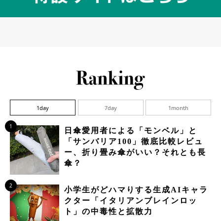
1day
7day
1month
1
日傘愛用者による「モンベル」と
「サンバリア100」徹底比較レビュ
ー、折り畳み傘がいい？それとも長
傘？
2
小学生がどハマりする生成AIキャラ
クター「イタリアンブレインロッ
ト」の中毒性と拡散力