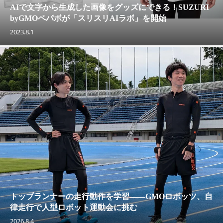
AIで文字から生成した画像をグッズにできる！SUZURI
byGMOペパボが「スリスリAIラボ」を開始
2023.8.1
トップランナーの走行動作を学習——GMOロボッツ、自
律走行で人型ロボット運動会に挑む
2026.8.4