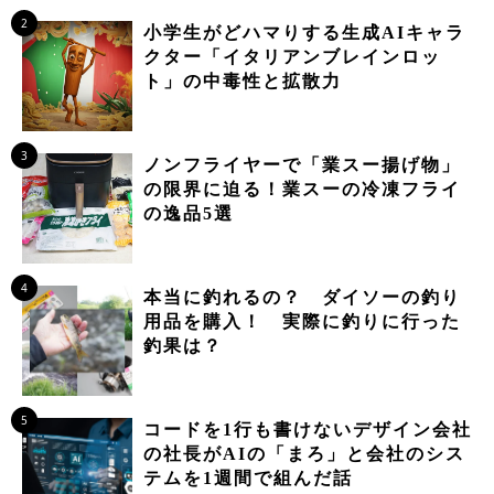
2
小学生がどハマりする生成AIキャラ
クター「イタリアンブレインロッ
ト」の中毒性と拡散力
3
ノンフライヤーで「業スー揚げ物」
の限界に迫る！業スーの冷凍フライ
の逸品5選
4
本当に釣れるの？ ダイソーの釣り
用品を購入！ 実際に釣りに行った
釣果は？
5
コードを1行も書けないデザイン会社
の社長がAIの「まろ」と会社のシス
テムを1週間で組んだ話